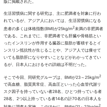
版に掲載された。
生活習慣病に関する研究は、主に肥満者を対象に行わ
れているが、アジア人においては、生活習慣病になる
2
患者の多くは体格指数(BMI)が25kg/m
未満の非肥満者
である。これまでに、非肥満者でも肝臓や骨格筋とい
ったインスリンが作用する臓器に脂肪が蓄積するとイ
ンスリン抵抗性が生じることや、アジア人では痩せて
いても脂肪肝になりやすいことなどがわかってきてい
るが、日本人におけるその詳細は不明だった。
2
そこで今回、同研究グループは、BMIが23～25kg/m
で高血糖、脂質異常症、高血圧といった心血管代謝リ
スク因子を持っていない者28名、ひとつ持っている者
28名、2つ以上持っている者14名の計70名の日本人を
2
対象に調査を実施。このほかに、BMIが21～23kg/m