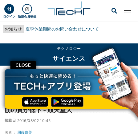
ログイン
新規会員登録
お知らせ
夏季休業期間のお問い合わせについて
テクノロジー
サイエンス
CLOSE
TECH+
テクノロジー
サイエンス
太っていなくても生活習慣病になる人は骨格筋の質が低下 - 順天堂大
太っていなくても生活習慣病になる人は骨格
筋の質が低下 - 順天堂大
掲載日
2016/08/02 10:45
著者：
周藤瞳美