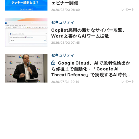
ェビナー開催
レポート
2026/08/03 08:00
セキュリティ
Copilot悪用の新たなサイバー攻撃、
Word文書からAIワーム拡散
2026/08/03 07:45
セキュリティ
Google Cloud、AIで脆弱性検出か
ら修復まで自動化 - 「Google AI
Threat Defense」で実現するAI時代の
防御戦略
レポート
2026/07/31 20:19