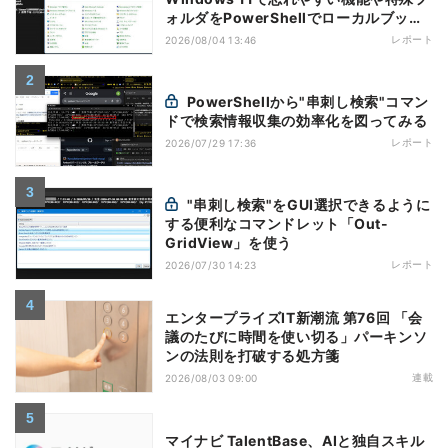
ォルダをPowerShellでローカルブック
マーク化
レポート
2026/08/04 13:46
PowerShellから"串刺し検索"コマン
ドで検索情報収集の効率化を図ってみる
レポート
2026/07/29 17:36
"串刺し検索"をGUI選択できるように
する便利なコマンドレット「Out-
GridView」を使う
レポート
2026/07/30 14:23
エンタープライズIT新潮流 第76回 「会
議のたびに時間を使い切る」パーキンソ
ンの法則を打破する処方箋
連載
2026/08/03 09:00
マイナビ TalentBase、AIと独自スキル