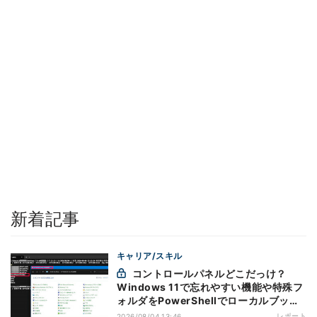
新着記事
キャリア/スキル
コントロールパネルどこだっけ？
Windows 11で忘れやすい機能や特殊フ
ォルダをPowerShellでローカルブック
マーク化
レポート
2026/08/04 13:46