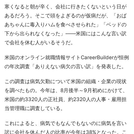
寒くなると朝が辛く、会社に行きたくないという日が
あるだろう。そこで頭をよぎるのが仮病だが、「おば
あちゃんに毒入りハムを食べさせられた」「ベッドの
下から出られなくなった」――米国にはこんな言い訳
で会社を休む人がいるそうだ。
米国のオンライン就職情報サイトCareerBuilderが恒例
の年次調査「ありえない病欠の言い訳」を発表した。
この調査は病気欠勤について米国の組織・企業の現状
を調べたもの。今年は、8月後半～9月初めにかけて、
米国の約3320人の正社員、約2320人の人事・雇用担
当管理職に調査している。
これによると、病気でもなんでもないのに病気を言い
訳に会社を休んだ人の比率が今年は38%となった。こ