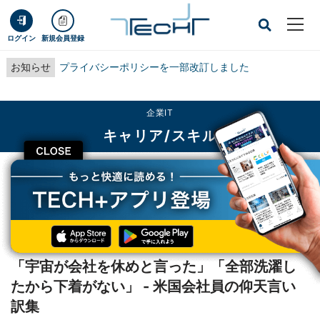
ログイン
新規会員登録
お知らせ
プライバシーポリシーを一部改訂しました
企業IT
キャリア/スキル
CLOSE
TECH+
企業IT
キャリア/スキル
「宇宙が会社を休めと言った」「全部洗濯したから下着がない」 - 米国会社員の
仰天言い訳集
レポート
「宇宙が会社を休めと言った」「全部洗濯し
たから下着がない」 - 米国会社員の仰天言い
訳集