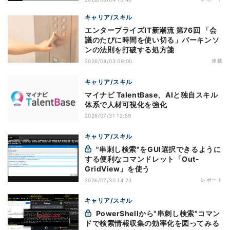
キャリア/スキル
エンタープライズIT新潮流 第76回 「会
議のたびに時間を使い切る」パーキンソ
ンの法則を打破する処方箋
連載
2026/08/03 09:00
キャリア/スキル
マイナビ TalentBase、AIと独自スキル
体系で人材可視化を強化
2026/07/31 12:59
キャリア/スキル
"串刺し検索"をGUI選択できるように
する便利なコマンドレット「Out-
GridView」を使う
レポート
2026/07/30 14:23
キャリア/スキル
PowerShellから"串刺し検索"コマン
ドで検索情報収集の効率化を図ってみる