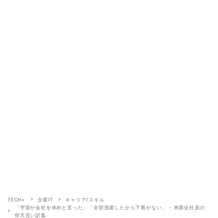
TECH+
企業IT
キャリア/スキル
「宇宙が会社を休めと言った」「全部洗濯したから下着がない」 - 米国会社員の
仰天言い訳集