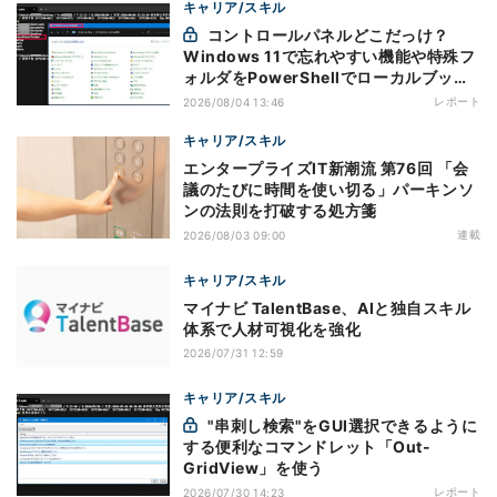
キャリア/スキル
コントロールパネルどこだっけ？
Windows 11で忘れやすい機能や特殊フ
ォルダをPowerShellでローカルブック
マーク化
レポート
2026/08/04 13:46
キャリア/スキル
エンタープライズIT新潮流 第76回 「会
議のたびに時間を使い切る」パーキンソ
ンの法則を打破する処方箋
連載
2026/08/03 09:00
キャリア/スキル
マイナビ TalentBase、AIと独自スキル
体系で人材可視化を強化
2026/07/31 12:59
キャリア/スキル
"串刺し検索"をGUI選択できるように
する便利なコマンドレット「Out-
GridView」を使う
レポート
2026/07/30 14:23