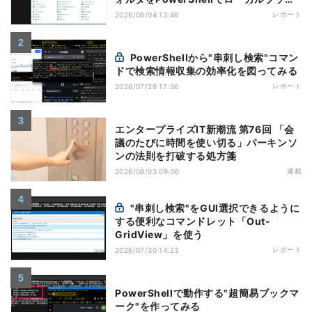
マーク化
レポート
2026/08/04 13:46
PowerShellから"串刺し検索"コマン
ドで検索情報収集の効率化を図ってみる
レポート
2026/07/29 17:36
エンタープライズIT新潮流 第76回 「会
議のたびに時間を使い切る」パーキンソ
ンの法則を打破する処方箋
連載
2026/08/03 09:00
"串刺し検索"をGUI選択できるように
する便利なコマンドレット「Out-
GridView」を使う
レポート
2026/07/30 14:23
PowerShellで動作する"超簡易ブックマ
ーク"を作ってみる