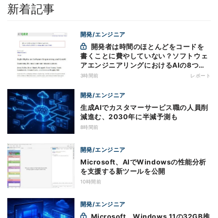
新着記事
開発/エンジニア
開発者は時間のほとんどをコードを
書くことに費やしていない？ソフトウェ
アエンジニアリングにおけるAIの8つの
神話への賛否
3時間前
レポート
開発/エンジニア
生成AIでカスタマーサービス職の人員削
減進む、2030年に半減予測も
8時間前
開発/エンジニア
Microsoft、AIでWindowsの性能分析
を支援する新ツールを公開
10時間前
開発/エンジニア
Microsoft、Windows 11の32GB推