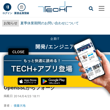
ログイン
新規会員登録
お知らせ
夏季休業期間のお問い合わせについて
企業IT
開発/エンジニア
CLOSE
TECH+
企業IT
開発/エンジニア
OpenBSD、LibreSSLプロジェクトを開始 - OpenSSLからフォーク
OpenBSD、LibreSSLプロジェクトを開始 -
OpenSSLからフォーク
掲載日
2014/04/23 18:11
著者：
後藤大地