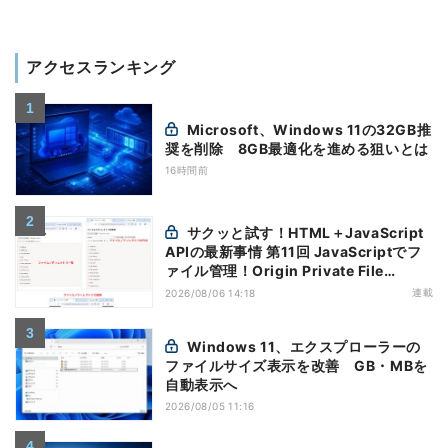
アクセスランキング
Microsoft、Windows 11の32GB推
奨を削除 8GB最適化を進める狙いとは
16時間前
サクッと試す！HTML＋JavaScript
APIの最新事情 第11回 JavaScriptでフ
ァイル管理！Origin Private File
Systemを活用する
連載
2026/08/06 14:18
Windows 11、エクスプローラーの
ファイルサイズ表示を改善 GB・MBを
自動表示へ
2026/08/05 11:16