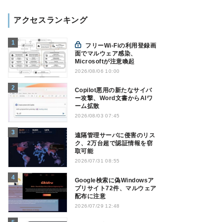
アクセスランキング
フリーWi-Fiの利用登録画
面でマルウェア感染、
Microsoftが注意喚起
2026/08/06 10:00
Copilot悪用の新たなサイバ
ー攻撃、Word文書からAIワ
ーム拡散
2026/08/03 07:45
遠隔管理サーバに侵害のリス
ク、2万台超で認証情報を窃
取可能
2026/07/31 08:55
Google検索に偽Windowsア
プリサイト72件、マルウェア
配布に注意
2026/07/29 12:48