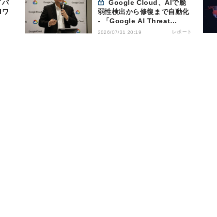
イバ
Google Cloud、AIで脆
Iワ
弱性検出から修復まで自動化
- 「Google AI Threat
Defense」で実現するAI時代
レポート
2026/07/31 20:19
の防御戦略