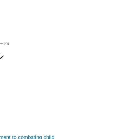
グーグル
ル
ent to combating child