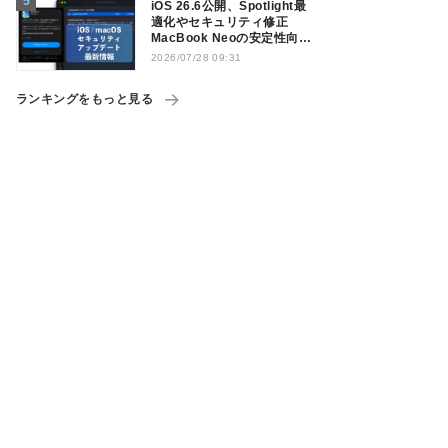
iOS 26.6公開、Spotlight最
適化やセキュリティ修正
MacBook Neoの安定性向上
も
2026/07/28 09:31
ランキングをもっと見る