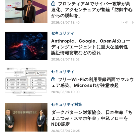
フロンティアAIでサイバー攻撃が高
速化、アクセンチュアが警鐘「防御中心
からの脱却を」
レポート
2026/08/07 18:40
セキュリティ
Anthropic、Google、OpenAIのコー
ディングエージェントに重大な脆弱性
認証情報窃取などの恐れ
2026/08/07 18:02
セキュリティ
フリーWi-Fiの利用登録画面でマルウ
ェア感染、Microsoftが注意喚起
2026/08/06 10:00
セキュリティ対策
ダークパターン対策協会、日本生命「ち
ょこつみ・スマホ年金」申込フローを
NDD認定
2026/08/04 20:25