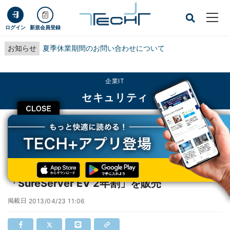
ログイン
新規会員登録
お知らせ
夏季休業期間のお問い合わせについて
企業IT
セキュリティ
CLOSE
TECH+
企業IT
セキュリティ
サイバートラスト、費用の分割が可能な「SureServer EV 2年割」を販売
サイバートラスト、費用の分割が可能な
「SureServer EV 2年割」を販売
掲載日
2013/04/23 11:06