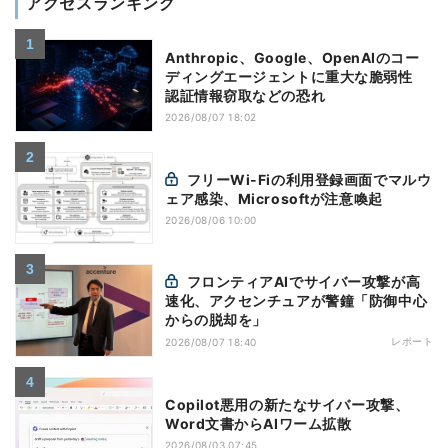
アクセスランキング
Anthropic、Google、OpenAIのコー
ディングエージェントに重大な脆弱性
認証情報窃取などの恐れ
2026/08/07 18:02
フリーWi-Fiの利用登録画面でマルウ
ェア感染、Microsoftが注意喚起
2026/08/06 10:00
フロンティアAIでサイバー攻撃が高
速化、アクセンチュアが警鐘「防御中心
からの脱却を」
レポート
2026/08/07 18:40
Copilot悪用の新たなサイバー攻撃、
Word文書からAIワーム拡散
2026/08/03 07:45