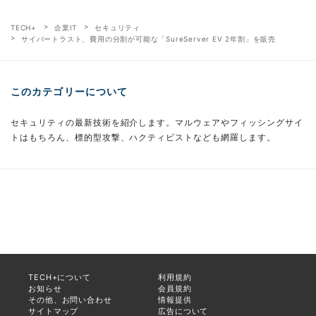
TECH+
企業IT
セキュリティ
サイバートラスト、費用の分割が可能な「SureServer EV 2年割」を販売
このカテゴリーについて
セキュリティの最新技術を紹介します。マルウェアやフィッシングサイ
トはもちろん、標的型攻撃、ハクティビストなども網羅します。
TECH+について
利用規約
お知らせ
会員規約
その他、お問い合わせ
情報提供
サイトマップ
広告について