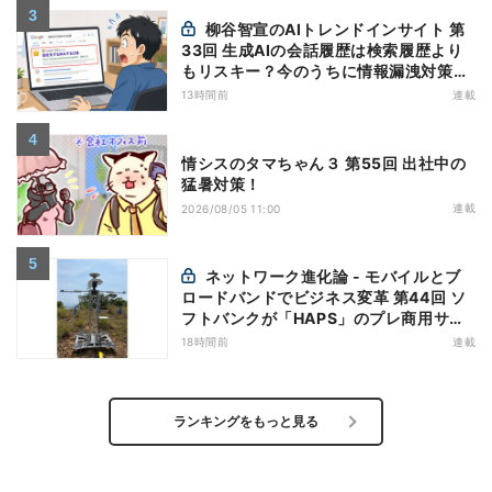
柳谷智宣のAIトレンドインサイト 第
33回 生成AIの会話履歴は検索履歴より
もリスキー？今のうちに情報漏洩対策を
万全にしておこう
13時間前
連載
情シスのタマちゃん３ 第55回 出社中の
猛暑対策！
連載
2026/08/05 11:00
ネットワーク進化論 - モバイルとブ
ロードバンドでビジネス変革 第44回 ソ
フトバンクが「HAPS」のプレ商用サー
ビス開始を表明、本格的な商用展開のめ
18時間前
連載
どは
ランキングをもっと見る