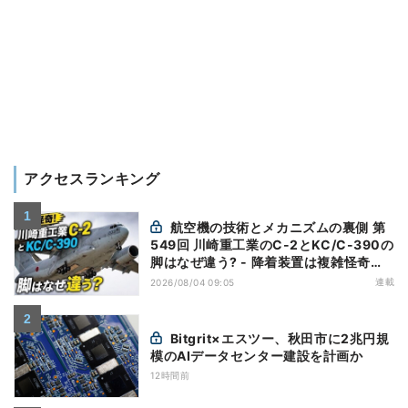
アクセスランキング
航空機の技術とメカニズムの裏側 第
549回 川崎重工業のC-2とKC/C-390の
脚はなぜ違う? - 降着装置は複雑怪奇
(5)|軍用輸送機(10)
連載
2026/08/04 09:05
Bitgrit×エスツー、秋田市に2兆円規
模のAIデータセンター建設を計画か
12時間前