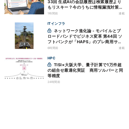
33回 生成AIの会話履歴は検索履歴より
もリスキー？今のうちに情報漏洩対策を
万全にしておこう
1時間前
連載
ITインフラ
ネットワーク進化論 - モバイルとブ
ロードバンドでビジネス変革 第44回 ソ
フトバンクが「HAPS」のプレ商用サー
ビス開始を表明、本格的な商用展開のめ
6時間前
連載
どは
HPC
TISI×大阪大学、量子計算で1万件超
の組合せ最適化実証 商用ソルバーと同
等精度
24時間前