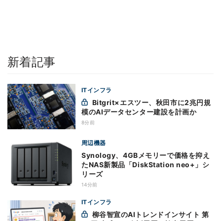
新着記事
ITインフラ
Bitgrit×エスツー、秋田市に2兆円規
模のAIデータセンター建設を計画か
8分前
周辺機器
Synology、4GBメモリーで価格を抑え
たNAS新製品「DiskStation neo+」シ
リーズ
14分前
ITインフラ
柳谷智宣のAIトレンドインサイト 第