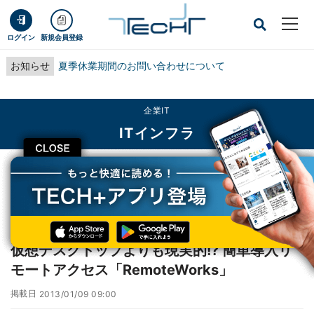
ログイン
新規会員登録
お知らせ
夏季休業期間のお問い合わせについて
企業IT
ITインフラ
CLOSE
TECH+
企業IT
ITインフラ
仮想デスクトップよりも現実的!? 簡単導入リモートアクセス「RemoteWorks」
レポート
仮想デスクトップよりも現実的!? 簡単導入リ
モートアクセス「RemoteWorks」
掲載日
2013/01/09 09:00