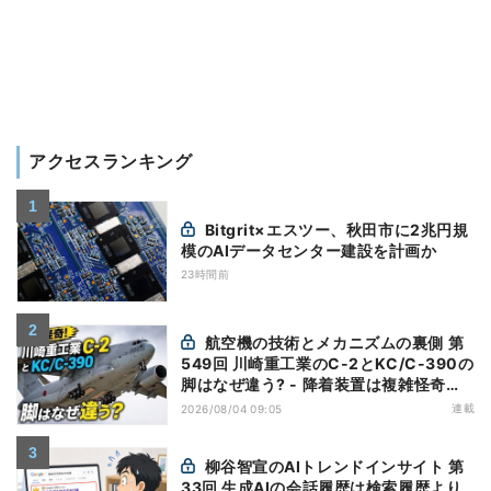
アクセスランキング
Bitgrit×エスツー、秋田市に2兆円規
模のAIデータセンター建設を計画か
23時間前
航空機の技術とメカニズムの裏側 第
549回 川崎重工業のC-2とKC/C-390の
脚はなぜ違う? - 降着装置は複雑怪奇
(5)|軍用輸送機(10)
連載
2026/08/04 09:05
柳谷智宣のAIトレンドインサイト 第
33回 生成AIの会話履歴は検索履歴より