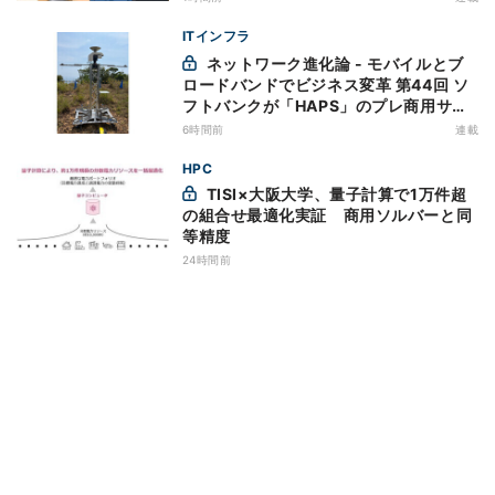
ITインフラ
ネットワーク進化論 - モバイルとブ
ロードバンドでビジネス変革 第44回 ソ
フトバンクが「HAPS」のプレ商用サー
ビス開始を表明、本格的な商用展開のめ
6時間前
連載
どは
HPC
TISI×大阪大学、量子計算で1万件超
の組合せ最適化実証 商用ソルバーと同
等精度
24時間前