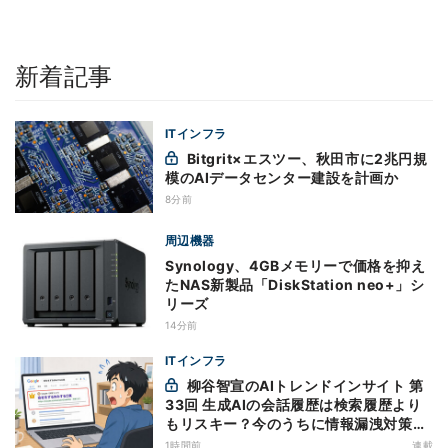
新着記事
ITインフラ
Bitgrit×エスツー、秋田市に2兆円規
模のAIデータセンター建設を計画か
8分前
周辺機器
Synology、4GBメモリーで価格を抑え
たNAS新製品「DiskStation neo+」シ
リーズ
14分前
ITインフラ
柳谷智宣のAIトレンドインサイト 第
33回 生成AIの会話履歴は検索履歴より
もリスキー？今のうちに情報漏洩対策を
万全にしておこう
1時間前
連載