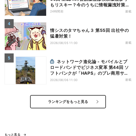
もリスキー？今のうちに情報漏洩対策を
万全にしておこう
24時間前
連載
情シスのタマちゃん３ 第55回 出社中の
猛暑対策！
連載
2026/08/05 11:00
ネットワーク進化論 - モバイルとブ
ロードバンドでビジネス変革 第44回 ソ
フトバンクが「HAPS」のプレ商用サー
ビス開始を表明、本格的な商用展開のめ
連載
2026/08/06 11:00
どは
ランキングをもっと見る
もっと見る