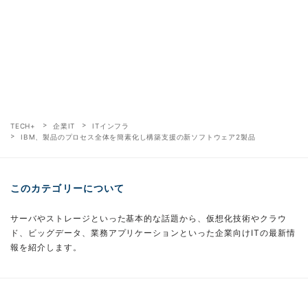
TECH+
企業IT
ITインフラ
IBM、製品のプロセス全体を簡素化し構築支援の新ソフトウェア2製品
このカテゴリーについて
サーバやストレージといった基本的な話題から、仮想化技術やクラウ
ド、ビッグデータ、業務アプリケーションといった企業向けITの最新情
報を紹介します。