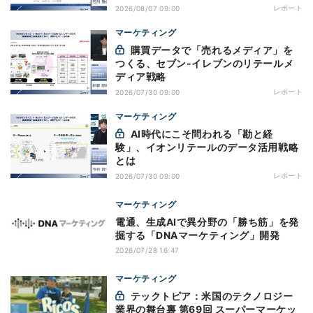
チャネル
レポート
2026/08/07 09:00
マーケティング
購買データで「売れるメディア」を
つくる、セブン-イレブンのリテールメ
ディア戦略
レポート
2026/07/30 09:00
マーケティング
AI時代にこそ問われる「勘と経
験」、イオンリテールのデータ活用戦略
とは
レポート
2026/07/30 09:00
マーケティング
電通、生成AIで異分野の「勝ち筋」を発
掘する「DNAマーケティング」開発
2026/07/28 16:47
マーケティング
テックトピア：米国のテクノロジー
業界の舞台裏 第69回 スーパーマーケッ