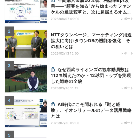
年間購入金額20%増、利益率8pt改
善——“顧客を知る”から始まったファン
ケルの通販変革と、次に見据えるオムニ
チャネル
レポート
2026/08/07 09:00
NTTタウンページ、マーケティング用途
拡大に向けiタウンDBの機能を強化 - そ
の狙いとは
レポート
2026/02/13 12:00
なぜ西武ライオンズの観客動員数は
112％増えたのか - 12球団トップを実現
した戦略の全貌
レポート
2026/03/26 11:11
AI時代にこそ問われる「勘と経
験」、イオンリテールのデータ活用戦略
とは
レポート
2026/07/30 09:00