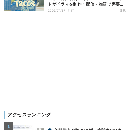
トがドラマを制作・配信 - 物語で需要を
演出する小売メディア
連載
2026/07/27 17:17
アクセスランキング