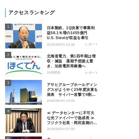
アクセスランキング
日本製鉄、1Q決算で事業利
益58.1％増の1455億円
U.S. Steelが収益を牽引
レポート
2026/08/05 15:49
北海道電力、第1四半期は増
収・減益 通期予想据え置
き、泊発電所再稼働へ
16時間前
レポート
アサヒグループホールディン
グスがようやく25年度決算を
発表 サイバー攻撃で4割減
益
2026/08/04 15:00
≪ データセンターに不可欠
な光ファイバーで急成長 ≫
フジクラ社長・岡田直樹の技
術論「見えない技術優位性、
2026/08/04 07:00
見えない差別化でトップの座
を！」