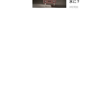
水に？
3時間前