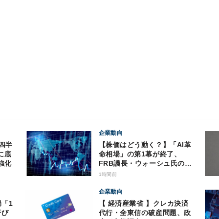
企業動向
【株価はどう動く？】「AI革
に底
命相場」の第1幕が終了、
強化
FRB議長・ウォーシュ氏の動
向にも注意
1時間前
企業動向
局「1
【 経済産業省 】クレカ決済
呼び
代行・全東信の破産問題、政