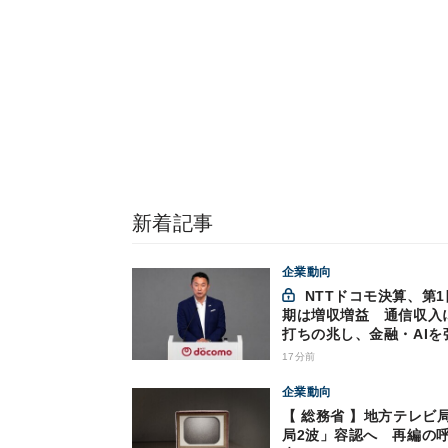
新着記事
企業動向
NTTドコモ決算、第1四半
期は増収増益 通信収入
打ちの兆し、金融・AIを
17分前
企業動向
【 総務省 】地方テレビ
局2波」容認へ 再編の