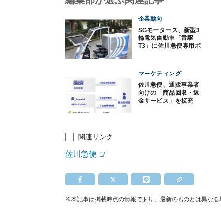
編集部が選ぶ関連記事
企業動向
SGモータース、新型3
輪電気自動車「雷駆
T3」に佐川急便専用ボ
ディを開発
マーケティング
佐川急便、通販事業者
向けの「商品回収・返
金サービス」を拡充
関連リンク
佐川急便
※本記事は掲載時点の情報であり、最新のものとは異なる