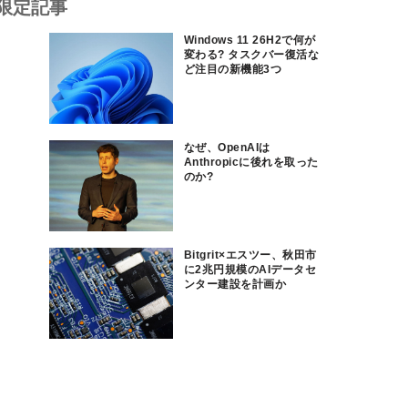
限定記事
Windows 11 26H2で何が
変わる? タスクバー復活な
ど注目の新機能3つ
なぜ、OpenAIは
Anthropicに後れを取った
のか?
Bitgrit×エスツー、秋田市
に2兆円規模のAIデータセ
ンター建設を計画か