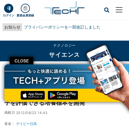
ログイン
新規会員登録
お知らせ
プライバシーポリシーを一部改訂しました
テクノロジー
サイエンス
CLOSE
TECH+
テクノロジー
サイエンス
東大、小脳の「シナプス刈り込み」関連遺伝子を評価できる培養標本を開発
東大、小脳の「シナプス刈り込み」関連遺伝
子を評価できる培養標本を開発
掲載日
2012/08/23 14:43
著者：
デイビー日高