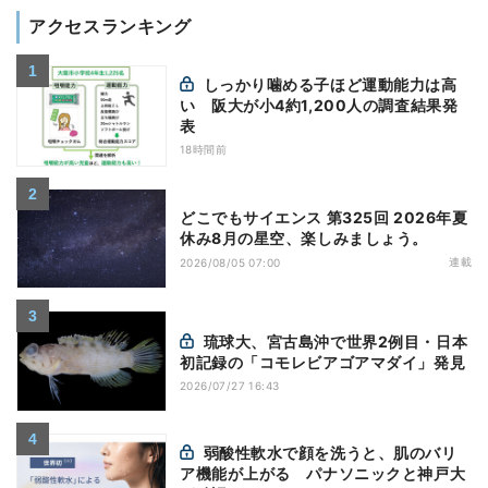
アクセスランキング
しっかり噛める子ほど運動能力は高
い 阪大が小4約1,200人の調査結果発
表
18時間前
どこでもサイエンス 第325回 2026年夏
休み8月の星空、楽しみましょう。
連載
2026/08/05 07:00
琉球大、宮古島沖で世界2例目・日本
初記録の「コモレビアゴアマダイ」発見
2026/07/27 16:43
弱酸性軟水で顔を洗うと、肌のバリ
ア機能が上がる パナソニックと神戸大