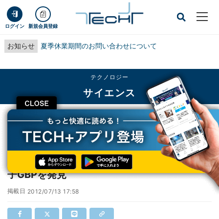
ログイン
新規会員登録
お知らせ
夏季休業期間のお問い合わせについて
テクノロジー
サイエンス
CLOSE
TECH+
テクノロジー
サイエンス
阪大、トキソプラズマを破壊する宿主防御因子GBPを発見
阪大、トキソプラズマを破壊する宿主防御因
子GBPを発見
掲載日
2012/07/13 17:58