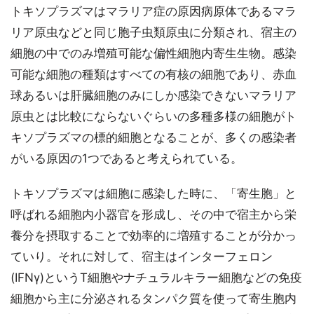
トキソプラズマはマラリア症の原因病原体であるマラ
リア原虫などと同じ胞子虫類原虫に分類され、宿主の
細胞の中でのみ増殖可能な偏性細胞内寄生生物。感染
可能な細胞の種類はすべての有核の細胞であり、赤血
球あるいは肝臓細胞のみにしか感染できないマラリア
原虫とは比較にならないぐらいの多種多様の細胞がト
キソプラズマの標的細胞となることが、多くの感染者
がいる原因の1つであると考えられている。
トキソプラズマは細胞に感染した時に、「寄生胞」と
呼ばれる細胞内小器官を形成し、その中で宿主から栄
養分を摂取することで効率的に増殖することが分かっ
ていり。それに対して、宿主はインターフェロン
(IFNγ)というT細胞やナチュラルキラー細胞などの免疫
細胞から主に分泌されるタンパク質を使って寄生胞内