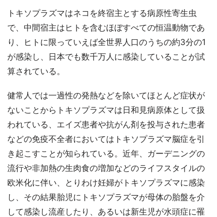
トキソプラズマはネコを終宿主とする病原性寄生虫
で、中間宿主はヒトを含むほぼすべての恒温動物であ
り、ヒトに限っていえば全世界人口のうちの約3分の1
が感染し、日本でも数千万人に感染していることが試
算されている。
健常人では一過性の発熱などを除いてほとんど症状が
ないことからトキソプラズマは日和見病原体として扱
われている、エイズ患者や抗がん剤を投与された患者
などの免疫不全者においてはトキソプラズマ脳症を引
き起こすことが知られている。近年、ガーデニングの
流行や非加熱の生肉食の増加などのライフスタイルの
欧米化に伴い、とりわけ妊婦がトキソプラズマに感染
し、その結果胎児にトキソプラズマが母体の胎盤を介
して感染し流産したり、あるいは新生児が水頭症に罹