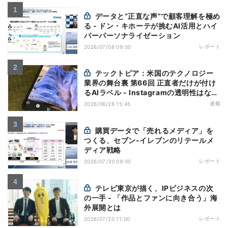
データと“正直な声”で顧客理解を極め
る - ドン・キホーテが挑むAI活用とハイ
パーパーソナライゼーション
レポート
2026/07/08 09:00
テックトピア：米国のテクノロジー
業界の舞台裏 第66回 正直者だけが付け
るAIラベル - Instagramの透明性はなぜ
逆効果になり得るのか
連載
2026/06/26 15:45
購買データで「売れるメディア」を
つくる、セブン-イレブンのリテールメ
ディア戦略
レポート
2026/07/30 09:00
テレビ東京が描く、IPビジネスの次
の一手 - 「作品とファンに向き合う」海
外展開とは
レポート
2026/07/20 11:00