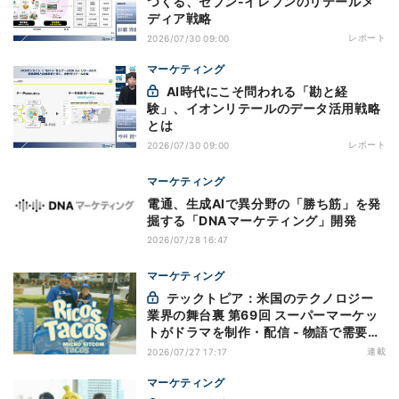
つくる、セブン-イレブンのリテールメ
ディア戦略
レポート
2026/07/30 09:00
マーケティング
AI時代にこそ問われる「勘と経
験」、イオンリテールのデータ活用戦略
とは
レポート
2026/07/30 09:00
マーケティング
電通、生成AIで異分野の「勝ち筋」を発
掘する「DNAマーケティング」開発
2026/07/28 16:47
マーケティング
テックトピア：米国のテクノロジー
業界の舞台裏 第69回 スーパーマーケッ
トがドラマを制作・配信 - 物語で需要を
演出する小売メディア
連載
2026/07/27 17:17
マーケティング