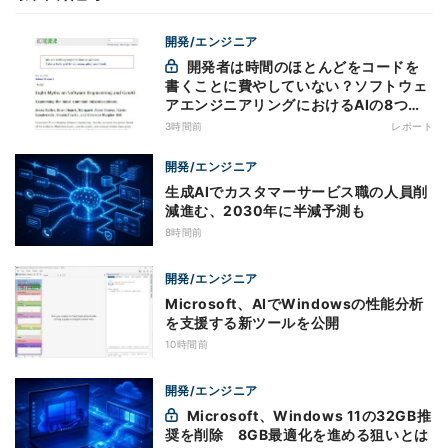
開発/エンジニア
開発者は時間のほとんどをコードを
書くことに費やしていない？ソフトウェ
アエンジニアリングにおけるAIの8つの
神話への賛否
3時間前
レポート
開発/エンジニア
生成AIでカスタマーサービス職の人員削
減進む、2030年に半減予測も
8時間前
開発/エンジニア
Microsoft、AIでWindowsの性能分析
を支援する新ツールを公開
10時間前
開発/エンジニア
Microsoft、Windows 11の32GB推
奨を削除 8GB最適化を進める狙いとは