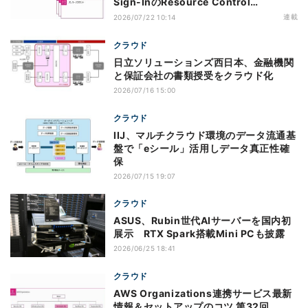
Sign-InのResource Control
Policy（RCP）対応のメリットと注意点
連載
2026/07/22 10:14
クラウド
日立ソリューションズ西日本、金融機関
と保証会社の書類授受をクラウド化
2026/07/16 15:00
クラウド
IIJ、マルチクラウド環境のデータ流通基
盤で「eシール」活用しデータ真正性確
保
2026/07/15 19:07
クラウド
ASUS、Rubin世代AIサーバーを国内初
展示 RTX Spark搭載Mini PCも披露
2026/06/25 18:41
クラウド
AWS Organizations連携サービス最新
情報＆セットアップのコツ 第32回