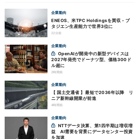
企業動向
ENEOS、米TPC Holdingsを買収 - ブ
タジエン生産能力で世界3位に
22分前
企業動向
OpenAIが開発中の新型デバイスは
2027年発売でドーナツ型、価格300ド
ル超に
2時間前
企業動向
【 国土交通省 】最短で2036年以降 リ
ニア新幹線開業が前進
4時間前
企業動向
NTTデータ決算、第1四半期は増収増
益 AI需要を背景にデータセンター投資
を加速