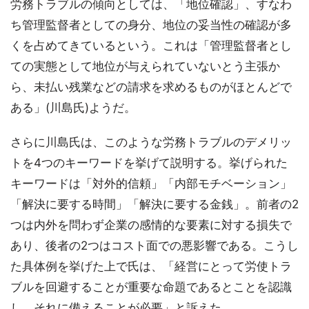
労務トラブルの傾向としては、「地位確認」、すなわ
ち管理監督者としての身分、地位の妥当性の確認が多
くを占めてきているという。これは「管理監督者とし
ての実態として地位が与えられていないとう主張か
ら、未払い残業などの請求を求めるものがほとんどで
ある」(川島氏)ようだ。
さらに川島氏は、このような労務トラブルのデメリッ
トを4つのキーワードを挙げて説明する。挙げられた
キーワードは「対外的信頼」「内部モチベーション」
「解決に要する時間」「解決に要する金銭」。前者の2
つは内外を問わず企業の感情的な要素に対する損失で
あり、後者の2つはコスト面での悪影響である。こうし
た具体例を挙げた上で氏は、「経営にとって労使トラ
ブルを回避することが重要な命題であるとことを認識
し、それに備えることが必要」と訴えた。