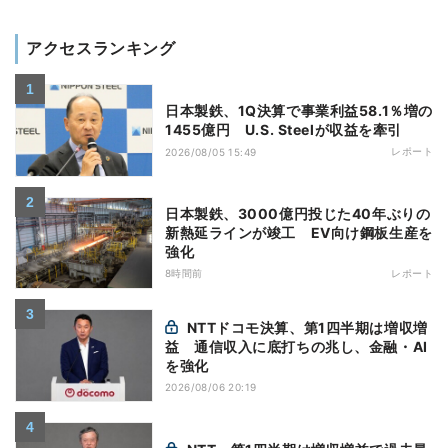
アクセスランキング
日本製鉄、1Q決算で事業利益58.1％増の
1455億円 U.S. Steelが収益を牽引
レポート
2026/08/05 15:49
日本製鉄、3000億円投じた40年ぶりの
新熱延ラインが竣工 EV向け鋼板生産を
強化
8時間前
レポート
NTTドコモ決算、第1四半期は増収増
益 通信収入に底打ちの兆し、金融・AI
を強化
2026/08/06 20:19