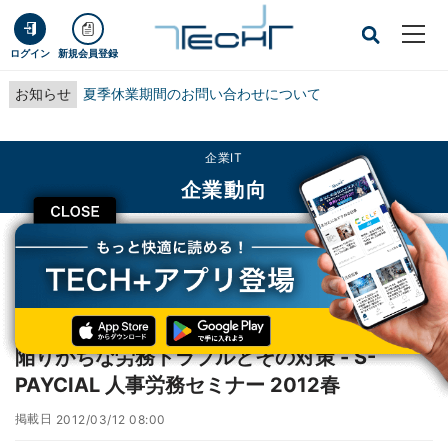
ログイン
新規会員登録
お知らせ
夏季休業期間のお問い合わせについて
企業IT
企業動向
CLOSE
TECH+
企業IT
企業動向
陥りがちな労務トラブルとその対策 - S-PAYCIAL 人事労務セミナー 2012春
レポート
陥りがちな労務トラブルとその対策 - S-
PAYCIAL 人事労務セミナー 2012春
掲載日
2012/03/12 08:00