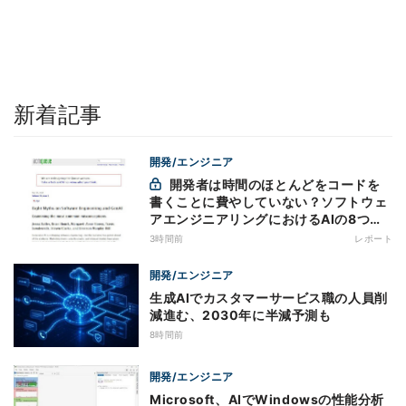
新着記事
開発/エンジニア
開発者は時間のほとんどをコードを
書くことに費やしていない？ソフトウェ
アエンジニアリングにおけるAIの8つの
神話への賛否
3時間前
レポート
開発/エンジニア
生成AIでカスタマーサービス職の人員削
減進む、2030年に半減予測も
8時間前
開発/エンジニア
Microsoft、AIでWindowsの性能分析