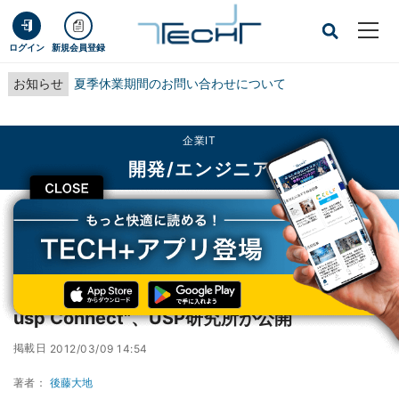
ログイン
新規会員登録
お知らせ
夏季休業期間のお問い合わせについて
企業IT
開発/エンジニア
CLOSE
TECH+
企業IT
開発/エンジニア
シェルスクリプトで企業システム構築"Open usp Connect"、USP研究所が公開
シェルスクリプトで企業システム構築"Open
usp Connect"、USP研究所が公開
掲載日
2012/03/09 14:54
著者：
後藤大地