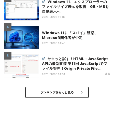
Windows 11、エクスプローラーの
ファイルサイズ表示を改善 GB・MBを
自動表示へ
2026/08/05 11:16
Windows 11に「スパイ」疑惑、
Microsoft関係者が否定
2026/08/06 14:48
サクッと試す！HTML＋JavaScript
APIの最新事情 第11回 JavaScriptでフ
ァイル管理！Origin Private File
Systemを活用する
連載
2026/08/06 14:18
ランキングをもっと見る