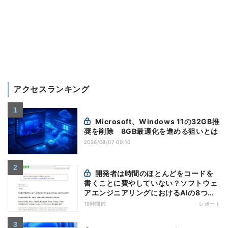
アクセスランキング
Microsoft、Windows 11の32GB推
奨を削除 8GB最適化を進める狙いとは
2026/08/07 09:10
開発者は時間のほとんどをコードを
書くことに費やしていない？ソフトウェ
アエンジニアリングにおけるAIの8つの
神話への賛否
19時間前
レポート