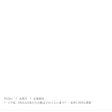
TECH+
企業IT
企業動向
リア友、SNS上の友だちの数はどのくらい違う? － 女性1,000人調査