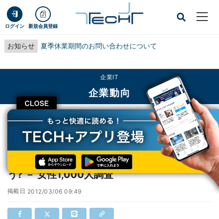
ログイン
新規会員登録
お知らせ
夏季休業期間のお問い合わせについて
企業IT
企業動向
CLOSE
TECH+
企業IT
企業動向
リア友、SNS上の友だちの数はどのくらい違う? － 女性1,000人調査
リア友、SNS上の友だちの数はどのくらい違
う? － 女性1,000人調査
掲載日
2012/03/06 09:49