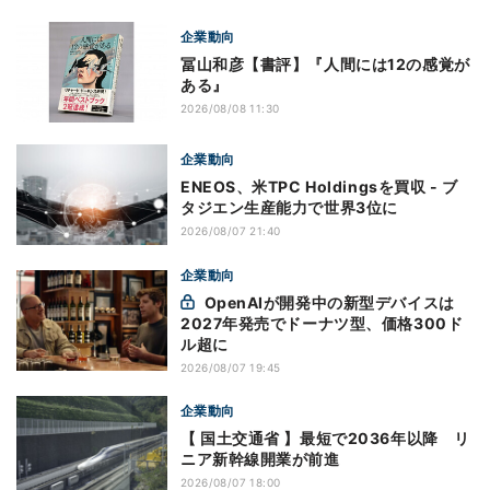
企業動向
冨山和彦【書評】『人間には12の感覚が
ある』
2026/08/08 11:30
企業動向
ENEOS、米TPC Holdingsを買収 - ブ
タジエン生産能力で世界3位に
2026/08/07 21:40
企業動向
OpenAIが開発中の新型デバイスは
2027年発売でドーナツ型、価格300ド
ル超に
2026/08/07 19:45
企業動向
【 国土交通省 】最短で2036年以降 リ
ニア新幹線開業が前進
2026/08/07 18:00