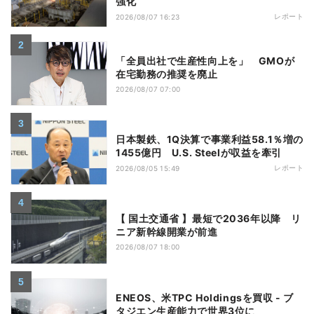
強化
レポート
2026/08/07 16:23
「全員出社で生産性向上を」 GMOが
在宅勤務の推奨を廃止
2026/08/07 07:00
日本製鉄、1Q決算で事業利益58.1％増の
1455億円 U.S. Steelが収益を牽引
レポート
2026/08/05 15:49
【 国土交通省 】最短で2036年以降 リ
ニア新幹線開業が前進
2026/08/07 18:00
ENEOS、米TPC Holdingsを買収 - ブ
タジエン生産能力で世界3位に