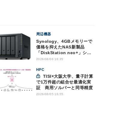
周辺機器
Synology、4GBメモリーで
価格を抑えたNAS新製品
「DiskStation neo+」シリ
ーズ
2026/08/06 16:35
HPC
TISI×大阪大学、量子計算
で1万件超の組合せ最適化実
証 商用ソルバーと同等精度
2026/08/05 16:55