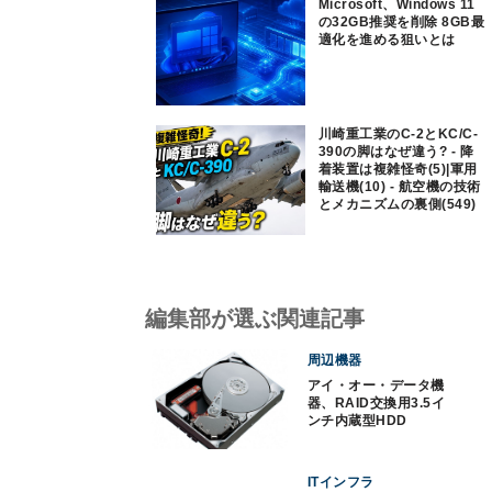
Microsoft、Windows 11
の32GB推奨を削除 8GB最
適化を進める狙いとは
川崎重工業のC-2とKC/C-
390の脚はなぜ違う? - 降
着装置は複雑怪奇(5)|軍用
輸送機(10) - 航空機の技術
とメカニズムの裏側(549)
編集部が選ぶ関連記事
周辺機器
アイ・オー・データ機
器、RAID交換用3.5イ
ンチ内蔵型HDD
ITインフラ