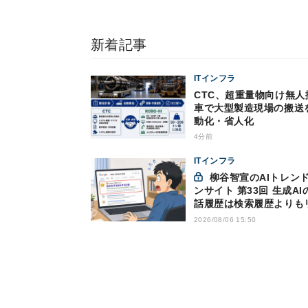
新着記事
ITインフラ
CTC、超重量物向け無人
車で大型製造現場の搬送
動化・省人化
4分前
ITインフラ
柳谷智宣のAIトレンドイ
ンサイト 第33回 生成AI
話履歴は検索履歴よりも
キー？今のうちに情報漏
2026/08/06 15:50
策を万全にしておこう