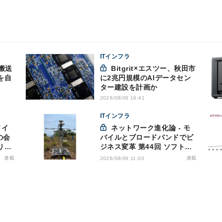
ITインフラ
搬送
Bitgrit×エスツー、秋田市
を自
に2兆円規模のAIデータセン
ター建設を計画か
2026/08/06 16:41
ITインフラ
ネットワーク進化論 - モ
の会
バイルとブロードバンドでビ
リス
ジネス変革 第44回 ソフトバ
洩対
ンクが「HAPS」のプレ商用
連載
連載
2026/08/06 11:00
サービス開始を表明、本格的
な商用展開のめどは