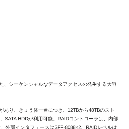
いった、シーケンシャルなデータアクセスの発生する大容
類があり、きょう体一台につき、12TBから48TBのスト
ATA HDDが利用可能。RAIDコントローラは、内部
で、外部インタフェースはSFF-8088×2。RAIDレベルは