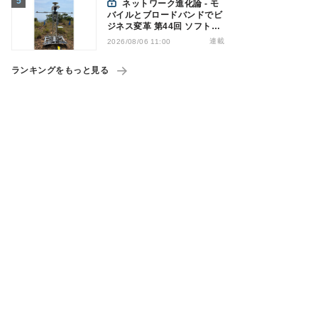
ネットワーク進化論 - モ
バイルとブロードバンドでビ
ジネス変革 第44回 ソフトバ
ンクが「HAPS」のプレ商用
連載
2026/08/06 11:00
サービス開始を表明、本格的
な商用展開のめどは
ランキングをもっと見る