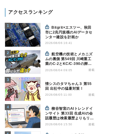
アクセスランキング
Bitgrit×エスツー、秋田
市に2兆円規模のAIデータセ
ンター建設を計画か
2026/08/06 16:41
航空機の技術とメカニズ
ムの裏側 第549回 川崎重工
業のC-2とKC/C-390の脚は
なぜ違う? - 降着装置は複雑
連載
2026/08/04 09:05
怪奇(5)|軍用輸送機(10)
情シスのタマちゃん３ 第55
回 出社中の猛暑対策！
連載
2026/08/05 11:00
柳谷智宣のAIトレンドイ
ンサイト 第33回 生成AIの会
話履歴は検索履歴よりもリス
キー？今のうちに情報漏洩対
連載
2026/08/06 15:50
策を万全にしておこう