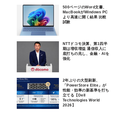
500ページのWord文書、
MacBookがWindows PC
より高速に開く結果 比較
試験
NTTドコモ決算、第1四半
期は増収増益 通信収入に
底打ちの兆し、金融・AIを
強化
2年ぶりの大型刷新、
「PowerStore Elite」が
性能・効率の新基準を打ち
立てる【Dell
Technologies World
2026】