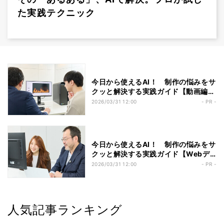
た実践テクニック
今日から使えるAI！ 制作の悩みをサ
クッと解決する実践ガイド【動画編集
者編】
2026/03/31 12:00
- PR -
今日から使えるAI！ 制作の悩みをサ
クッと解決する実践ガイド【Webデ
ザイナー編】
2026/03/31 12:00
- PR -
人気記事ランキング