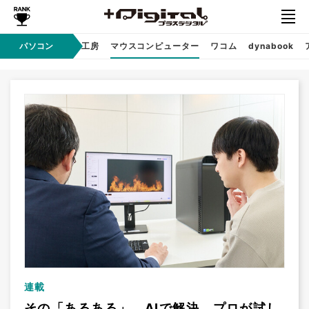
パソコン
パソコン工房
マウスコンピューター
ワコム
dynabook
Sponsored
連載
その「あるある」、AIで解決。プロが試し