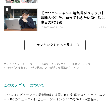
【パソコンジャンル編集長がジャッジ】
高騰の今こそ、買っておきたい新生活に
注目のPC3選
2026/03/05 12:00
- PR -
ランキングをもっと見る
マイナビニューストップ
+Digital
パソコン
連載アーカイブ
その「あるある」、AIで解決。プロが試した実践テクニック
このカテゴリーについて
マウスコンピューターの最新情報を網羅。BTO対応デスクトップPC/ノ
ートPCのニュースやレビュー。ゲーミングBTOのG-Tune製品も。