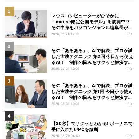
マウスコンピューターがひそかに
「mouse限定公開モデル」を展開中!?
その中身をパソコンジャンル編集長が勝
手にチェックしてみた
2026/07/28 17:00
- PR -
その「あるある」、AIで解決。プロが試
した実践テクニック 第2回 今日から使え
るAI！ 制作の悩みをサクッと解決する
実践ガイド【動画編集者編】
2026/03/31 12:00
- PR -
その「あるある」、AIで解決。プロが試
した実践テクニック 第1回 今日から使え
るAI！ 制作の悩みをサクッと解決する
実践ガイド【Webデザイナー編】
2026/03/31 12:00
- PR -
【30秒】でサクッとわかる! ボーナスで
手に入れたいPCを診断
2026/05/29 08:00
- PR -