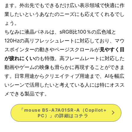
ます。外出先でもできるだけ広い表示領域で快適に作
業したいというあなたのニーズにも応えてくれるでし
ょう。
ちなみに液晶パネルは、sRGB比100％の広色域と
120Hzの高リフレッシュレートに対応しており、マウ
スポインターの動きやページスクロールが
見やすく目
が疲れにくい
のも特徴。高フレームレートに対応した
動画やゲームの映像も滑らかに再現することができま
す。日常用途からクリエイティブ用途まで、AIを幅広
いシーンで活用したいと考えている人には特にオスス
メできる製品です。
「mouse B5-A7A01SR-A（Copilot+
PC）」の詳細はコチラ