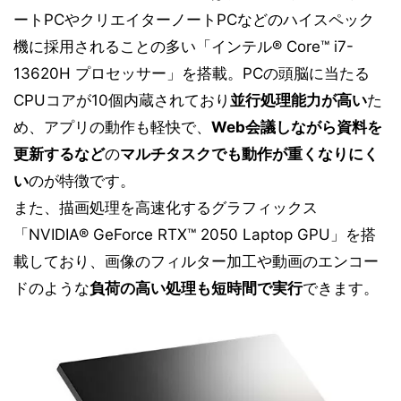
ートPCやクリエイターノートPCなどのハイスペック
機に採用されることの多い「インテル® Core™ i7-
13620H プロセッサー」を搭載。PCの頭脳に当たる
CPUコアが10個内蔵されており
並行処理能力が高い
た
め、アプリの動作も軽快で、
Web会議しながら資料を
更新するなど
の
マルチタスクでも動作が重くなりにく
い
のが特徴です。
また、描画処理を高速化するグラフィックス
「NVIDIA® GeForce RTX™ 2050 Laptop GPU」を搭
載しており、画像のフィルター加工や動画のエンコー
ドのような
負荷の高い処理も短時間で実行
できます。