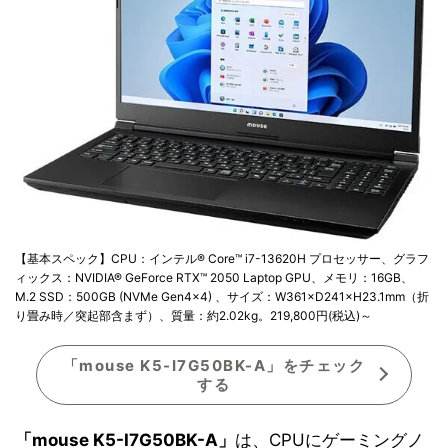
【基本スペック】CPU：インテル® Core™ i7-13620H プロセッサー、グラフ
ィックス：NVIDIA® GeForce RTX™ 2050 Laptop GPU、メモリ：16GB、
M.2 SSD：500GB (NVMe Gen4×4) 、サイズ：W361×D241×H23.1mm（折
り畳み時／突起部含まず）、質量：約2.02kg。219,800円(税込)～
「mouse K5-I7G50BK-A」をチェック
する
「mouse K5-I7G50BK-A」
は、CPUにゲーミングノ