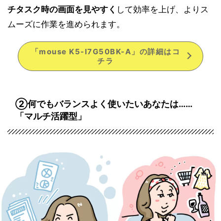
チタスク時の画面を見やすく
して効率を上げ、よりス
ムーズに作業を進められます。
「mouse K5-I7G50BK-A」の詳細はコ
チラ
②何でもバランスよく使いたいあなたは……
「マルチ活躍型」