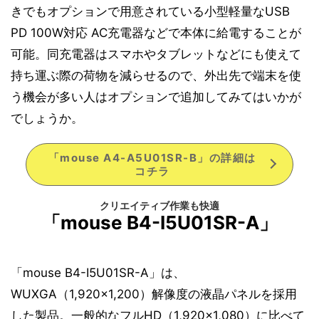
きでもオプションで用意されている小型軽量なUSB
PD 100W対応 AC充電器などで本体に給電することが
可能。同充電器はスマホやタブレットなどにも使えて
持ち運ぶ際の荷物を減らせるので、外出先で端末を使
う機会が多い人はオプションで追加してみてはいかが
でしょうか。
「mouse A4-A5U01SR-B」の詳細は
コチラ
クリエイティブ作業も快適
「mouse B4-I5U01SR-A」
「mouse B4-I5U01SR-A」は、
WUXGA（1,920×1,200）解像度の液晶パネルを採用
した製品。一般的なフルHD（1,920×1,080）に比べて