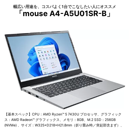
幅広い用途を、コスパよく1台でこなしたい人にオススメ
「mouse A4-A5U01SR-B」
【基本スペック】CPU：AMD Ryzen™ 5 7430U プロセッサ、グラフィック
ス：AMD Radeon™ グラフィックス、メモリ：8GB、M.2 SSD：256GB
(NVMe) 、サイズ：W325×D218×H21.8mm（折り畳み時／突起部含まず）、