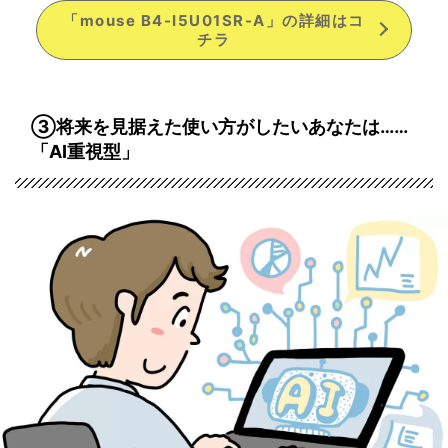
「mouse B4-I5U01SR-A」の詳細はコ
チラ
③将来を見据えた使い方がしたいあなたは……
「AI重視型」