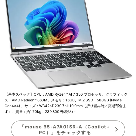
【基本スペック】CPU：AMD Ryzen™ AI 7 350 プロセッサ、グラフィック
ス：AMD Radeon™ 860M、メモリ：16GB、M.2 SSD：500GB (NVMe
Gen4×4) 、サイズ：W342×D239.7×H19.9mm（折り畳み時／突起部含ま
ず）、質量：約1.70kg。239,800円(税込)～
「mouse B5-A7A01SR-A（Copilot+
PC）」をチェックする