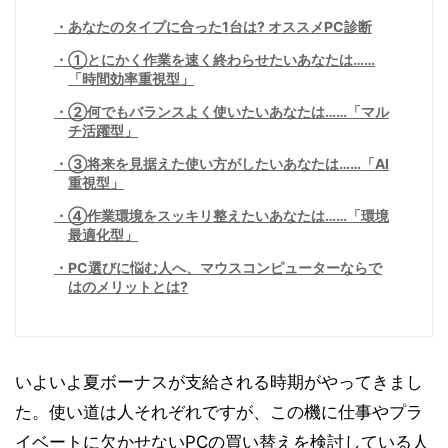
あなたのタイプに合った1台は? オススメPC診断
①とにかく作業を速く終わらせたいあなたは……
「時間効率重視型」
②何でもバランスよく使いたいあなたは……「マル
チ活躍型」
③将来を見据えた使い方がしたいあなたは……「AI
重視型」
④作業環境をスッキリ整えたいあなたは……「環境
最適化型」
PC選びに悩む人へ、マウスコンピューターならで
はのメリットとは?
いよいよ夏ボーナスが支給される時期がやってきまし
た。使い道は人それぞれですが、この機に仕事やプラ
イベートに欠かせないPCの買い替えを検討している人