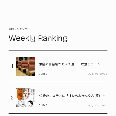
週間ランキング
Weekly Ranking
銀座の富裕層があえて選ぶ「飲食チェーン
1
店」。高級レストランにはない“価値”とは
Life
Aug.
06,
2026
42歳のホステスに「オレのおかんやん(笑)」と
2
言ってしまう58歳
Life
Aug.
03,
2026