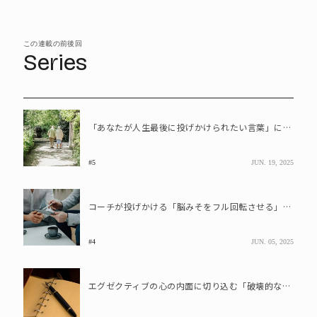
この連載の前後回
Series
「あなたが人生最後に投げかけられたい言葉」に隠された内なる本音と覚悟
#5
JUN. 19, 2025
コーチが投げかける「脳みそをフル回転させる」質問とは?
#4
JUN. 05, 2025
エグゼクティブの心の内面に切り込む「破壊的な質問」とは