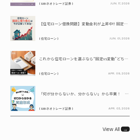
JUN. 17, 2026
( SBIネオトレード証券 )
PR
【住宅ローン借換問題】変動金利が上昇中!! 固定に借り換えるなら今が正解って本当? シミュレーションで比較してみよう
JUN. 01, 2026
( 住宅ローン )
PR
これから住宅ローンを選ぶなら“固定vs変動”どちらが正解? 9割が利用したいと答えた「いま決めなくてもいい」ローンとは!?
APR. 09, 2026
( 住宅ローン )
PR
「何が分からないか、分からない」から卒業！ SBIネオトレード証券で学ぶ、はじめての資産形成
APR. 03, 2026
( SBIネオトレード証券 )
View All
→