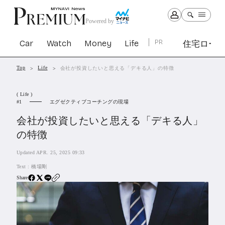
Powered by
Car
Watch
Money
Life
PR
住宅ロー
Top
Life
会社が投資したいと思える「デキる人」の特徴
Car
Watch
Money
Life
( Life )
1307
1031
1268
2347
エグゼクティブコーチングの現場
1
会社が投資したいと思える「デキる人」
PR
の特徴
住宅ローン
366
Updated APR. 25, 2025 09:33
SBIネオトレード証券
27
Text :
橋場剛
Share
All Articles
特集&連載記事