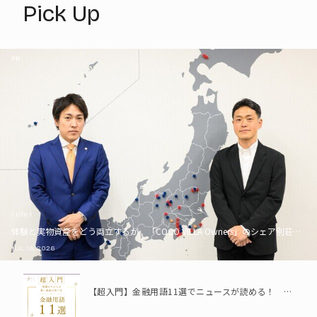
Pick Up
PR
( Life )
体験と実物資産をどう両立するか。「COCO VILLA Owners」のシェア別荘とい
JUL. 16, 2026
PR
【超入門】金融用語11選でニュースが読める！ 知識ゼロからの賢い資産の育て方