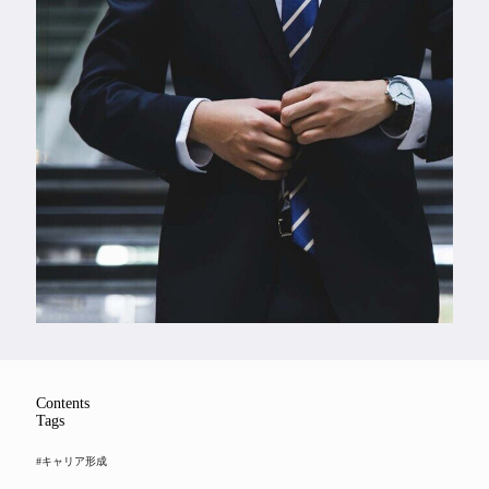
Feature
Series
Contents
Tags
#キャリア形成