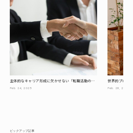
主体的なキャリア形成に欠かせない「転職活動の基
世界的プロデ
礎スキル」
ている「ミッ
Feb.
24,
2025
Feb.
28,
2025
ピックアップ記事