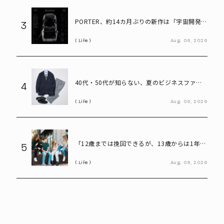
PORTER、約14カ月ぶりの新作は「宇宙開発素
3
材」採用――型崩れしにくい「BOUNCE」発売
Life
Aug.
06,
2026
40代・50代が知らない、夏のビジネスファッ
4
ション「残念な共通点」と改善ポイント
Life
Aug.
06,
2026
「12歳までは挽回できるが、13歳からは1年1
5
年が重要」アメリカの大学受験で早くも差がつ
Life
Aug.
09,
2026
くワケ