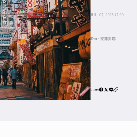
住宅ロー
SBIネ
JUL. 07, 2026 17:30
All Articles
Text :
安藤美耶
特集&連載記事
Featur
Series
Share