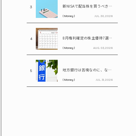
新NISAで配当株を買うべき理由…年間100万円の配当金なら約20万円の差がつく
3
( Money )
JUL. 30, 2026
8月権利確定の株主優待7選 イオン、無印、U-NEXT…今買いたい人気銘柄を紹介
4
( Money )
AUG. 03, 2026
地方銀行は苦境なのに、なぜ地銀株は上がる? 再編期待で注目の割安株を読み解く
5
( Money )
JUL. 31, 2026