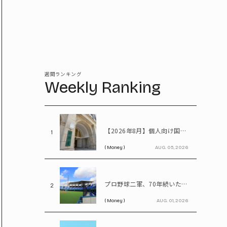
週間ランキング
Weekly Ranking
【2026年8月】個人向け国債、固定5年は2%台へ - 変動10年・固定3年は? 100万円購入時の利子も紹介
1
( Money )
AUG. 05, 2026
プロ野球二軍、70年続いた2リーグ制を解体――「3地区制」導入で何が変わる?
2
( Money )
AUG. 01, 2026