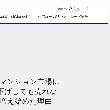
会員ページ
Car
Watch
Money
Life
住宅ローン
SBIネオトレード証券
PR
古マンション市場に
ch
Money
Life
1026
1258
2337
値下げしても売れな
増え始めた理由