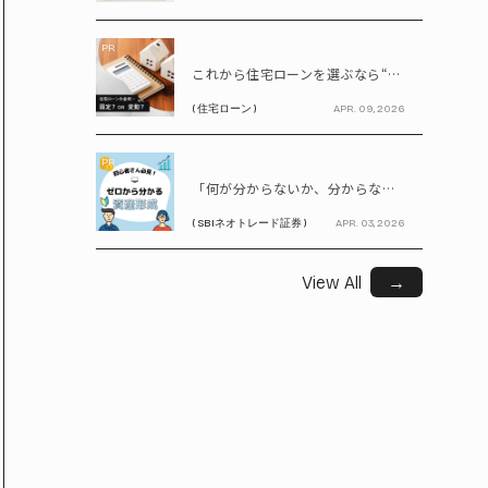
PR
これから住宅ローンを選ぶなら“固定vs変動”どちらが正解? 9割が利用したいと答えた「いま決めなくてもいい」ローンとは!?
( 住宅ローン )
APR. 09, 2026
PR
「何が分からないか、分からない」から卒業！ SBIネオトレード証券で学ぶ、はじめての資産形成
( SBIネオトレード証券 )
APR. 03, 2026
View All
→