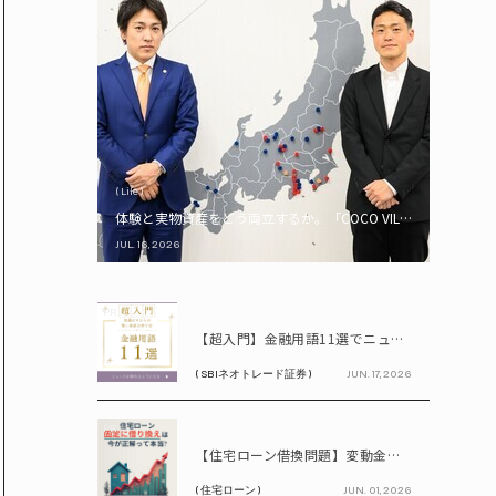
( Life )
体験と実物資産をどう両立するか。「COCO VILLA Owners
JUL. 16, 2026
PR
【超入門】金融用語11選でニュースが読める！ 知識ゼロからの賢い資産の育て方
( SBIネオトレード証券 )
JUN. 17, 2026
PR
【住宅ローン借換問題】変動金利が上昇中!! 固定に借り換えるなら今が正解って本当? シミュレーションで比較してみよう
( 住宅ローン )
JUN. 01, 2026