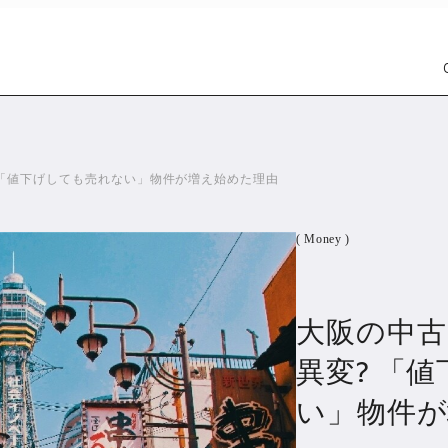
 「値下げしても売れない」物件が増え始めた理由
( Money )
大阪の中
Car
Wat
1299
異変? 「
い」物件が
PR