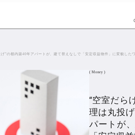
投げ”の都内築40年アパートが、建て替えなしで「安定収益物件」に変貌した
( Money )
“空室だら
Car
Wat
1301
理は丸投げ
パートが
PR