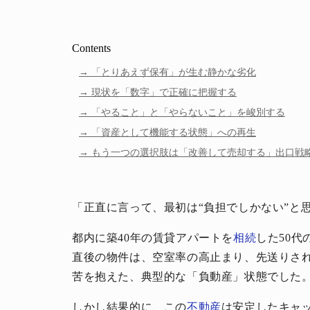
Contents
「とりあえず保有」が生む静かな劣化
現状を「数字」で正確に把握する
「やること」と「やらないこと」を峻別する
「資産として機能する状態」への再生
もう一つの選択肢は「改善して売却する」出口戦
「正直に言って、最初は“負担でしかない”と
都内に築40年の賃貸アパートを
相続
した50
直後の物件は、空室率の高止まり、先送りさ
苦を抱えた、典型的な「負動産」状態でした
しかし結果的に、この
不動産
は安定したキャ