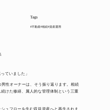
Tags
#不動産
#相続
#資産運用
略
思っていました」
代の男性オーナーは、そう振り返ります。相続
れ続けた修繕、属人的な管理体制という三重
。
ッシュフローを生む収益資産へと再生されま