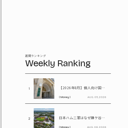
週間ランキング
Weekly Ranking
【2026年8月】個人向け国債、固定5年は2%台へ - 変動10年・固定3年は? 100万円購入時の利子も紹介
1
( Money )
AUG. 05, 2026
日本ハム二軍はなぜ鎌ケ谷を離れる? 北海道移転で描く「第2のFビレッジ」構想
2
( Money )
AUG. 06, 2026