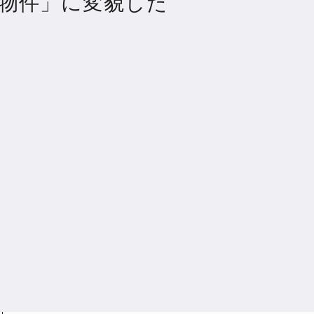
物件」に変貌した
ン
363
オトレード証券
27
e