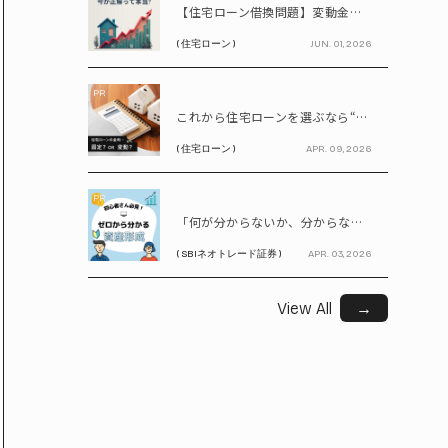
【住宅ローン借換問題】変動金利が上昇中!! 固定に借り換えるなら今が正解って本当? シミュレーションで比較してみよう
( 住宅ローン )
JUN. 01, 2026
PR
これから住宅ローンを選ぶなら“固定vs変動”どちらが正解? 9割が利用したいと答えた「いま決めなくてもいい」ローンとは!?
( 住宅ローン )
APR. 09, 2026
PR
「何が分からないか、分からない」から卒業！ SBIネオトレード証券で学ぶ、はじめての資産形成
( SBIネオトレード証券 )
APR. 03, 2026
View All
→