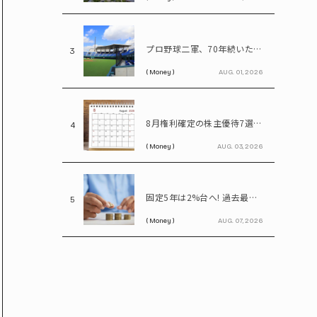
プロ野球二軍、70年続いた2リーグ制を解体――「3地区制」導入で何が変わる?
3
( Money )
AUG. 01, 2026
8月権利確定の株主優待7選 イオン、無印、U-NEXT…今買いたい人気銘柄を紹介
4
( Money )
AUG. 03, 2026
固定5年は2%台へ! 過去最高水準の個人向け国債と定期預金、100万円預けるならどちらが得?
5
( Money )
AUG. 07, 2026