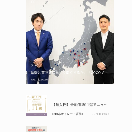
PR
( Life )
体験と実物資産をどう両立するか。「COCO VILLA Owners
JUL. 16, 2026
PR
【超入門】金融用語11選でニュースが読める！ 知識ゼロからの賢い資産の育て方
( SBIネオトレード証券 )
JUN. 17, 2026
PR