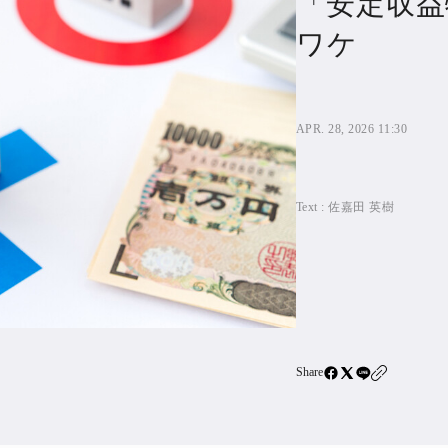
「安定収益
住宅ロー
ワケ
SBIネ
All Articles
APR. 28, 2026 11:30
特集&連載記事
Featur
Text :
佐嘉田 英樹
Series
Share