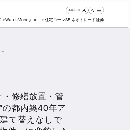
会員ページ
Car
Watch
Money
Life
住宅ローン
SBIネオトレード証券
PR
ワケ
け・修繕放置・管
ch
Money
Life
1029
1263
2339
”の都内築40年ア
、建て替えなしで