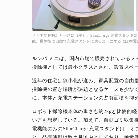
メガネや腕時計と一緒に（左）。SlimCharge 充電スタ
能。掃除後に自動で充電スタンドに戻るようにするには横置
ルンバ ミニは、国内市場で販売されているメ
掃除機としては最小クラスとされ、設置スペ
近年の住宅は狭小化が進み、家具配置の自由
掃除機の置き場所が課題となるケースも少なく
に、本体と充電ステーションの占有面積を抑
ロボット掃除機本体の重さも約2kgと比較的
い方も想定している。加えて、自動ゴミ収集機能付
電機能のみのSlimCharge 充電スタンド
と。発売時期は数カ月以内としており、参考価格は