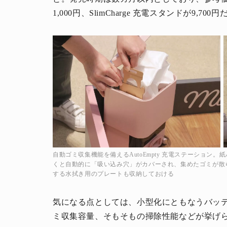
1,000円、SlimCharge 充電スタンドが9,700円
自動ゴミ収集機能を備えるAutoEmpty 充電ステーショ
くと自動的に「吸い込み穴」がカバーされ、集めたゴミが散らな
する水拭き用のプレートも収納しておける
気になる点としては、小型化にともなうバッ
ミ収集容量、そもそもの掃除性能などが挙げ