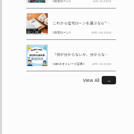
( 住宅ローン )
JUN. 01, 2026
PR
これから住宅ローンを選ぶなら“固定vs変動”どちらが正解? 9割が利用したいと答えた「いま決めなくてもいい」ローンとは!?
( 住宅ローン )
APR. 09, 2026
PR
「何が分からないか、分からない」から卒業！ SBIネオトレード証券で学ぶ、はじめての資産形成
( SBIネオトレード証券 )
APR. 03, 2026
View All
→