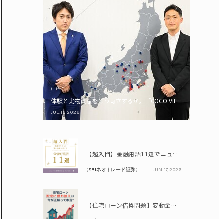
( Life )
体験と実物資産をどう両立するか。「COCO VILLA Owners
JUL. 16, 2026
PR
【超入門】金融用語11選でニュースが読める！ 知識ゼロからの賢い資産の育て方
( SBIネオトレード証券 )
JUN. 17, 2026
PR
【住宅ローン借換問題】変動金利が上昇中!! 固定に借り換えるなら今が正解って本当? シミュレーションで比較してみよう