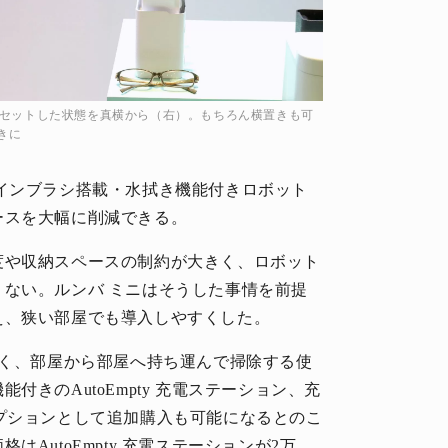
ンドにセットした状態を真横から（右）。もちろん横置きも可
きに
インブラシ搭載・水拭き機能付きロボット
ースを大幅に削減できる。
度や収納スペースの制約が大きく、ロボット
ない。ルンバ ミニはそうした事情を前提
え、狭い部屋でも導入しやすくした。
軽く、部屋から部屋へ持ち運んで掃除する使
きのAutoEmpty 充電ステーション、充
は、オプションとして追加購入も可能になるとのこ
AutoEmpty 充電ステーションが2万