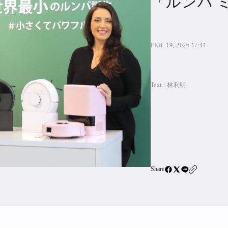
「ルンバ 
住宅ロー
SBIネ
FEB. 19, 2026 17:41
All Articles
Text :
林利明
特集&連載記事
Featur
Series
Share