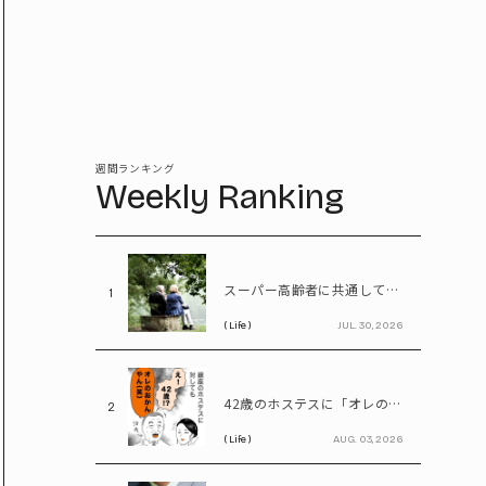
週間ランキング
Weekly Ranking
スーパー高齢者に共通していた「体の特徴」とは? 慶應大研究で判明した長寿の秘密
1
( Life )
JUL. 30, 2026
42歳のホステスに「オレのおかんやん(笑)」と言ってしまう58歳
2
( Life )
AUG. 03, 2026