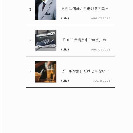
男性は何歳から老ける? 美容医療の医師が語る「老化の初期サイン」
3
( Life )
AUG. 03, 2026
「1000点満点中990点」のスニーカー? ニューバランス「990」が名作と呼ばれる理由
4
( Life )
AUG. 03, 2026
ビールや魚卵だけじゃない…尿酸値を上げる「食べ物・飲み物」とは? 医師が警鐘
5
( Life )
JUL. 31, 2026