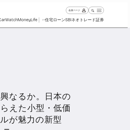
会員ページ
Car
Watch
Money
Life
住宅ローン
SBIネオトレード証券
PR
勃興なるか。日本の
ch
Money
Life
1027
1260
2338
とらえた小型・低価
ルが魅力の新型