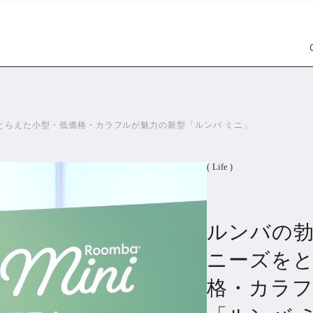
とらえた小型・低価格・カラフルが魅力の新型「ルンバ ミニ」
( Life )
ルンバの
Car
Wat
1299
ニーズを
格・カラフ
PR