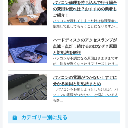
パソコン修理を持ち込みで行う場合
の費用や流れは？おすすめの業者も
ご紹介！
パソコンが壊れてしまった時は修理業者に
依頼して直してもらうことになりますが…
ハードディスクのアクセスランプが
点滅・点灯し続けるのはなぜ？原因
と対処法を解説
パソコンが不調になる原因はさまざまです
が、動きが遅くなったりフリーズしたり…
パソコンの電源がつかない！すぐに
分かる原因と対処法まとめ
「パソコンを起動しようとしたけれど、パ
ソコンの電源がつかない」と悩んでいる人
も多…
カテゴリー別に見る