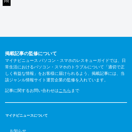
PR
料金・メニュー
を見る
公式サイトを見る
電話相談・お問い合わせ
088-678-8615
掲載記事の監修について
マイナビニュース パソコン・スマホのレスキューガイドでは、日
常生活におけるパソコン・スマホのトラブルについて「適切で正
詳細は公式HPでご確認ください。
しく有益な情報」をお客様に届けられるよう、掲載記事には、当
引用元：
Digital☆Station
該ジャンル情報サイト運営企業の監修を入れています。
記事に関するお問い合わせは
こちら
まで
マイナビニュースについて
お知らせ