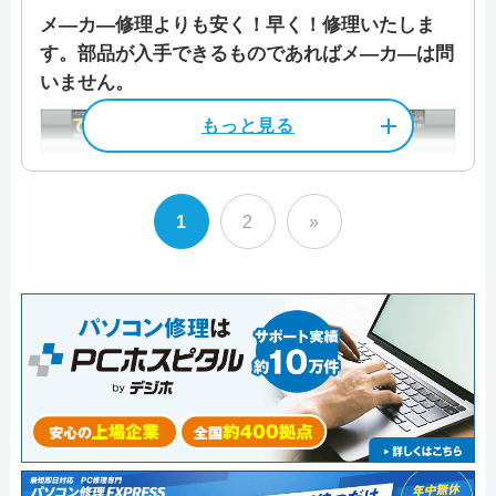
島市/徳島市/鳴門市/美馬郡つるぎ町/美馬市/名
資格/免許
パソコン整備士
もっと見る
見てしっかり対応し、なるべく専門用語を使
メ―カ―修理よりも安く！早く！修理いたしま
てご相談ください。
西郡石井町/三好郡東みよし町/三好市/吉野川
カード決済
モバイル決済
法人対応可
す。部品が入手できるものであればメ―カ―は問
わず、分かりやすい言葉で説明することを心
セキュリティへの配慮も徹底しており、お客
料金
診断料金550円～
市/
本社住所
〒 963-0211
データ保護
即日対応可
全メーカー対応
いません。
この業者の特徴
がけているそうです。 WEBサイトでは修理事
様のデータは厳重に保護いたしますのでご安
作業料金2,200円～
福島県郡山市片平町字町東12-5
特徴
例や料金表が掲載されているので参考にして
パソコン処分
パソコン販売
心ください。プライバシーマークとISMSの認
ファストPCリペアのコールセンターは365日
みてください。
証を取得済みです。
受付時間
―
カード決済
モバイル決済
法人対応可
対応で、パソコンに不慣れな方にも分かりや
料金・メニュー
を見る
また、パソコンのデータは修理の前にバック
駆けつけ修理対応エリア
すい言葉でサポートしてくれます。また、出
データ保護
即日対応可
全メーカー対応
公式サイトを見る
定休日
―
1
2
»
アップしてから作業するので、パソコンが初
料金・メニュー
を見る
張駆けつけは全国に対応しており、電話1本で
全国
パソコン処分
パソコン販売
期化されて大事なデータが消えてしまう心配
公式サイトを見る
ご自宅やオフィスなどご希望の場所へ駆けつ
料金
作業料金2,000円～
もありません。
けてくれます。突然のパソコントラブルでお
電話相談・お問い合わせ
この業者の特徴
駆けつけ修理対応エリア
支払いは現金のほか、クレジットカードやQR
03-3351-8202
困りの際は修理を依頼する業者の候補の一つ
料金・メニュー
を見る
コード決済にも対応しており、現金の手持ち
電話相談・お問い合わせ
にしてはいかがでしょうか。 WindowsからMa
店舗住所
〒 770-0863
パソコン工房GOODWILLは、日本全国に70拠
―
0120-240-499
公式サイトを見る
がないときでも安心です。
cまで、どんなメーカー・機種のパソコンでも
徳島県徳島市安宅2丁目2-55手塚ビ
点以上の店舗を展開しています。 店舗持込以
修理可能で、自分で組み立てたりカスタマイ
ル1階
外にも出張修理や宅配修理にも対応している
料金・メニュー
を見る
特徴
ズしたパソコンの修理でも対応可能です。 作
徳島市営バス 安宅二丁目バス停前
ので、お近くに店舗がない場合でもパソコン
料金・メニュー
を見る
詳細は公式HPでご確認ください。
電話相談・お問い合わせ
公式サイトを見る