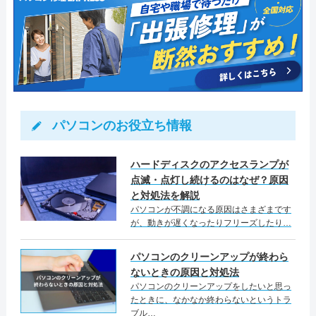
業スタッフは全員パソコン整備士協会の資格
引用元：
パソコン修理24
修理サービスを受けることができます。 マイ
公式サイトを見る
024-961-0358
カード決済
モバイル決済
法人対応可
営業時間
10:00～19:00
を取得している正社員です。プライバシーマ
クロソフト認定技術資格者（MCP）が全国に1
データ保護
即日対応可
全メーカー対応
ークならびにISMSの国際規格ISO 270001の認
50名以上おり、高品質なサポートの提供を売
定休日
火曜
電話相談・お問い合わせ
パソコン処分
パソコン販売
証を取得しており、情報の管理体制が適切で
りにしています。 さまざまなメーカーパソコ
電話相談・お問い合わせ
088-625-3988
0120-533-117
あることが第三者機関によって証明されてい
ンの修理実績があり、メーカー保証の切れた
料金
初期設定8,640円
特徴
ますので、安心してお任せできるでしょう。
パソコンの修理やデータ復旧にも対応しま
駆けつけ修理対応エリア
パソコンのお役立ち情報
詳細は公式HPでご確認ください。
カード決済
モバイル決済
法人対応可
す。 支払い方法は現金のほか、クレジットカ
詳細は公式HPでご確認ください。
料金・メニュー
を見る
引用元：
パソコンジョイメイト
愛知県/岐阜県/宮崎県/宮城県/京都府/広島県/
ード、ショッピングローン、デビットカード
データ保護
即日対応可
全メーカー対応
引用元：
ＰＣホスピタル（旧：ドクター・ホームネット）
料金・メニュー
を見る
ハードディスクのアクセスランプが
公式サイトを見る
三重県/静岡県/石川県/千葉県/大阪府/鳥取県/
やQR決済、電子マネーなどが選べます。 各サ
点滅・点灯し続けるのはなぜ？原因
パソコン処分
パソコン販売
公式サイトを見る
東京都/栃木県/福井県/和歌山県/
と対処法を解説
ービスの対応にかかる料金はホームページに
パソコンが不調になる原因はさまざまです
記載されていますので参考にしてみてくださ
が、動きが遅くなったりフリーズしたり…
電話相談・お問い合わせ
駆けつけ修理対応エリア
この業者の特徴
い。
088-678-8615
電話相談・お問い合わせ
パソコンのクリーンアップが終わら
0120-835-124
―
パソコンドック24はパソコン修理業界随一の
ないときの原因と対処法
パソコンのクリーンアップをしたいと思っ
料金・メニュー
を見る
店舗網を誇り、個人のお客様から法人のサポ
たときに、なかなか終わらないというトラ
この業者の特徴
ートまで幅広い層に対応しています。徳島市
公式サイトを見る
ブル…
詳細は公式HPでご確認ください。