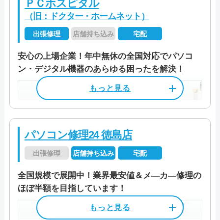
ＰＣホスピタル
（旧：ドクター・ホームネット）
出張修理
店舗持ち込み
宅配
安心の上場企業！年中無休の全国対応でパソコ
ン・デジタル機器のあらゆる困ったを解決！
パソコン修理24 徳島店
出張修理
店舗持ち込み
宅配
全国規模で展開中！業界最安値＆メ―カ―修理の
ほぼ半額を目指しています！
本社住所
〒 564-0052
大阪府吹田市広芝町9-33 プレシデ