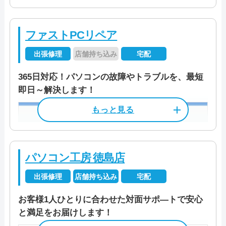
ントビル7F
ファストPCリペア
受付時間
9:00～21:00
出張修理
店舗持ち込み
宅配
定休日
なし（年中無休）
365日対応！パソコンの故障やトラブルを、最短
資格/免許
パソコン整備士
即日～解決します！
店舗住所
〒 770-0841
徳島県徳島市八百屋町3丁目15 サ
料金
作業料金3,300円～
ン・コポ徳島ビル 4F
「徳島駅」から徒歩3分
料金・メニュー
を見る
パソコン工房 徳島店
公式サイトを見る
営業時間
10:00～19:00
出張修理
店舗持ち込み
宅配
定休日
土曜/日曜/祝日
お客様1人ひとりに合わせた対面サポ―トで安心
年末年始/夏季休業等
と満足をお届けします！
電話相談・お問い合わせ