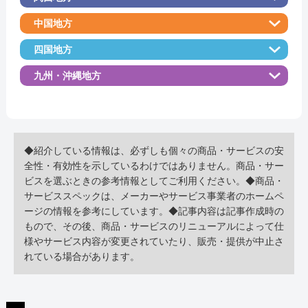
供しています。高額なメーカー修理を避けた
料金・メニュー
を見る
中国地方
い方や、他店で断られた方にも対応してくれ
公式サイトを見る
ます。さらに、部品の取り寄せが可能な限
電話相談・お問い合わせ
四国地方
03-3351-8202
り、修理対象を拡大しています。 スマホ修理
九州・沖縄地方
も得意分野で、水没や画面割れ、バッテリー
電話相談・お問い合わせ
交換から、各種部位の不具合まで対応してい
024-961-0358
詳細は公式HPでご確認ください。
るそうです。iPhoneやAndroid系のスマホの両
引用元：
パソコンドック24
方に対応しています。特に、水没したスマホ
◆紹介している情報は、必ずしも個々の商品・サービスの安
詳細は公式HPでご確認ください。
全性・有効性を示しているわけではありません。商品・サー
は完全分解し、パーツや基板を洗浄、乾燥す
ビスを選ぶときの参考情報としてご利用ください。◆商品・
引用元：
ケ―ズファクトリ―
る徹底的な対応を行ってくれます。 データ消
サービススペックは、メーカーやサービス事業者のホームペ
去なしで修理可能で、修理後もデータを残し
ージの情報を参考にしています。◆記事内容は記事作成時の
もので、その後、商品・サービスのリニューアルによって仕
てくれるので安心です。故障や不具合が発生
様やサービス内容が変更されていたり、販売・提供が中止さ
した際には、まずDigital☆Stationに相談してみ
れている場合があります。
てください。