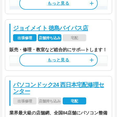
0120-533-117
本社住所
〒 564-0052
料金
検査費2,200円～
大阪府吹田市広芝町9-33 プレシデ
ントビル7F
料金・メニュー
を見る
ジョイメイト 徳島バイパス店
特徴
受付時間
9:00～21:00
公式サイトを見る
出張修理
店舗持ち込み
宅配
カード決済
モバイル決済
法人対応可
定休日
なし（年中無休）
販売・修理・教室など総合的にサポ―トします！
データ保護
即日対応可
全メーカー対応
電話相談・お問い合わせ
資格/免許
パソコン整備士
店舗住所
〒 770-8053
0120-240-499
パソコン処分
パソコン販売
徳島県徳島市沖浜東2-15
料金
作業料金3,300円～
駆けつけ修理対応エリア
営業時間
11:00～19:30
パソコンドック24 西日本宅配修理セ
料金・メニュー
を見る
ンター
阿南市/阿波市/板野郡藍住町/板野郡板野町/板
特徴
受付時間
10:00～19:00
公式サイトを見る
野郡上板町/板野郡北島町/板野郡松茂町/小松
出張修理
店舗持ち込み
宅配
カード決済
モバイル決済
法人対応可
島市/徳島市/鳴門市/美馬郡つるぎ町/美馬市/名
もっと見る
定休日
なし（年中無休）
業界最大級の店舗網、全国84店舗にパソコン整備
データ保護
即日対応可
全メーカー対応
西郡石井町/三好郡東みよし町/三好市/吉野川