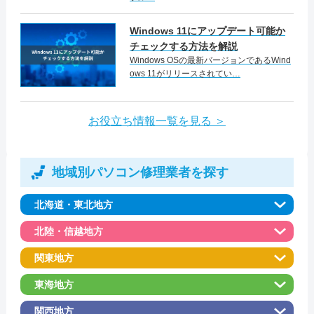
特徴
引用元：
ファストPCリペア
内には店舗はありませんが、宅配での修理が
ケーズファクトリーは日本全国対応のパソコ
Windows 11にアップデート可能か
可能です。一番近い店舗、または、宅配修理
カード決済
モバイル決済
法人対応可
ン修理業者で、遠方の方も気軽に利用可能な
チェックする方法を解説
電話相談・お問い合わせ
センターへお電話にてお問い合わせ後、パソ
Windows OSの最新バージョンであるWind
宅配修理サービスを行っています。 Windows
データ保護
即日対応可
全メーカー対応
0570-066-620
ows 11がリリースされてい…
コンを送れば預かりにて対応をしてもらえま
の起動トラブルやフリーズ、エラー、動作の
パソコン処分
パソコン販売
す。グループのスケールメリットを生かし、
遅延など、どのような問題も対応可能。さら
お役立ち情報一覧を見る ＞
高品質な補修パーツを使用しているため、
詳細は公式HPでご確認ください。
に、ハードディスク故障時のデータ救出も行
様々なトラブルに対応可能です。宅配修理の
引用元：
パソコン工房GOODWILL
駆けつけ修理対応エリア
っております。 また、メーカー修理と比べて
場合は、原則現金となっておりますが、各店
地域別パソコン修理業者を探す
も圧倒的なコストパフォーマンスを実現して
―
舗での宅配修理であればクレジットカードを
います。デスクトップからノート、液晶一体
北海道・東北地方
使用できる場合もございます。直接お問い合
型パソコンまで、幅広い機種に対応してお
この業者の特徴
わせください。
北陸・信越地方
り、データの消失が懸念される修理でも、デ
パソコン修理業者Digital☆Stationは、メーカー
ータ復旧サービスを活用すれば大切なファイ
関東地方
製、ショップブランド、自作のパソコンな
ルを消すことなく修理が可能です。
料金・メニュー
を見る
東海地方
ど、機種を問わず、広範な修理サービスを提
公式サイトを見る
関西地方