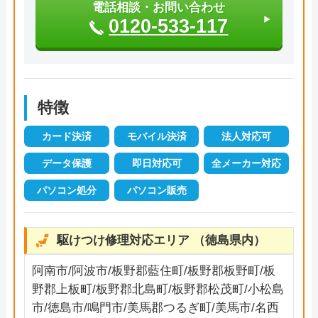
電話相談・お問い合わせ
0120-533-117
特徴
カード決済
モバイル決済
法人対応可
データ保護
即日対応可
全メーカー対応
パソコン処分
パソコン販売
駆けつけ修理対応エリア （徳島県内）
阿南市/阿波市/板野郡藍住町/板野郡板野町/板
野郡上板町/板野郡北島町/板野郡松茂町/小松島
市/徳島市/鳴門市/美馬郡つるぎ町/美馬市/名西