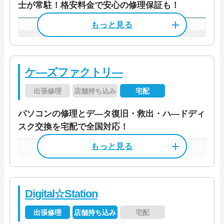
店舗住所
〒 770-8054
士が常駐！格安料金で安心の修理保証も！
電話相談・お問い合わせ
資格/免許
マイクロソフト認定技術資格者（M
市/
パソコン処分
パソコン販売
徳島県徳島市沖浜1丁目9-2
0120-835-124
この業者の特徴
CP）
ＰＣホスピタル（旧：ドクター・ホームネッ
営業時間
9:30～19:30
駆けつけ修理対応エリア
料金
基本診断料金 6,600円
ト）は全国各地に拠点があり、パソコンの修
定休日
元日
ケ―ズファクトリ―
山形県/東京都/神奈川県/埼玉県/新潟県/長野
理・設定・サポートを行っている会社です 。
特徴
県/愛知県/大阪府/京都府/兵庫県/広島県/福岡
土日祝を含む年中無休で対応可能なため、平
料金・メニュー
を見る
出張修理
店舗持ち込み
宅配
料金
出張3,300円～
カード決済
モバイル決済
法人対応可
県
日は時間が取れないという方にも安心です。
公式サイトを見る
パソコン簡易診断550円～
パソコンの修理とデ―タ復旧・救出・ハ―ドディ
別途で料金はかかりますが、夜間や早朝の出
データ保護
即日対応可
全メーカー対応
スク交換を宅配で全国対応！
張修理にも対応しています。
この業者の特徴
本社住所
〒 〒530-0041
パソコン処分
パソコン販売
料金・メニュー
を見る
電話相談・お問い合わせ
大阪市北区天神橋3-8-9 5F
0570-066-620
パソコン修理24は日本全国に店舗を構えるパ
公式サイトを見る
サポートスタッフは正社員のみで、修理技術
ソコン専門業者です。 徳島店は、徳島駅から
駆けつけ修理対応エリア
受付時間
―
に優れているだけでなく、お客様の状況に合
徒歩3分というアクセスしやすい場所にありま
わせて適切なアドバイスやご提案を行いま
Digital☆Station
阿南市/阿波市/板野郡藍住町/板野郡板野町/板
定休日
―
す。 持ち込みする時間がない方は宅配便でお
電話相談・お問い合わせ
す。パソコンに詳しくない方にもわかりやす
野郡上板町/板野郡北島町/板野郡松茂町/小松
出張修理
店舗持ち込み
宅配
088-625-3988
特徴
送りいただくことも可能です。 お客様の顔を
く簡単な言葉で説明してくれるので、安心し