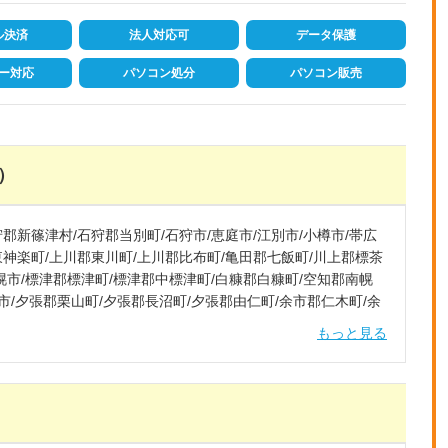
ル決済
法人対応可
データ保護
ー対応
パソコン処分
パソコン販売
）
郡新篠津村/石狩郡当別町/石狩市/恵庭市/江別市/小樽市/帯広
東神楽町/上川郡東川町/上川郡比布町/亀田郡七飯町/川上郡標茶
札幌市/標津郡標津町/標津郡中標津町/白糠郡白糠町/空知郡南幌
斗市/夕張郡栗山町/夕張郡長沼町/夕張郡由仁町/余市郡仁木町/余
もっと見る