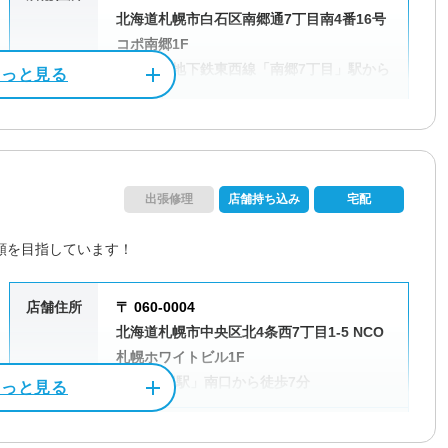
北海道札幌市白石区南郷通7丁目南4番16号
コポ南郷1F
札幌市営地下鉄東西線「南郷7丁目」駅から
徒歩2分
営業時間
9:00～18:00
受付時間
9:00～21:00
出張修理
店舗持ち込み
宅配
定休日
不定休
額を目指しています！
資格/免許
パソコン整備士
店舗住所
〒 060-0004
北海道札幌市中央区北4条西7丁目1-5 NCO
料金
作業料金3,300円～
札幌ホワイトビル1F
JR「札幌駅」南口から徒歩7分
営業時間
10:00～19:00
電話相談・お問い合わせ