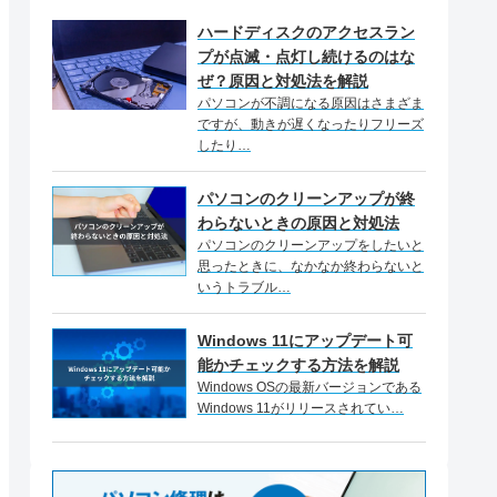
ハードディスクのアクセスラン
プが点滅・点灯し続けるのはな
ぜ？原因と対処法を解説
パソコンが不調になる原因はさまざま
ですが、動きが遅くなったりフリーズ
したり…
パソコンのクリーンアップが終
わらないときの原因と対処法
パソコンのクリーンアップをしたいと
思ったときに、なかなか終わらないと
いうトラブル…
Windows 11にアップデート可
能かチェックする方法を解説
Windows OSの最新バージョンである
Windows 11がリリースされてい…