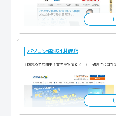
パソコン修理24 札幌店
全国規模で展開中！業界最安値＆メ―カ―修理のほぼ半
料金・メニュー
を見る