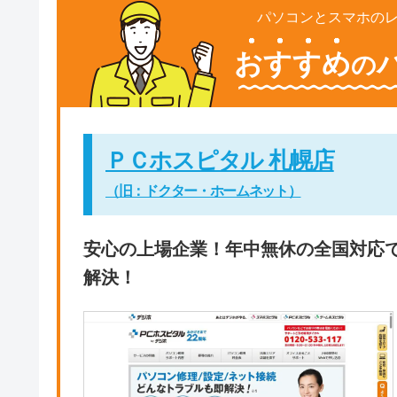
パソコンとスマホの
おすすめ
の
ＰＣホスピタル 札幌店
（旧：ドクター・ホームネット）
安心の上場企業！年中無休の全国対応
解決！