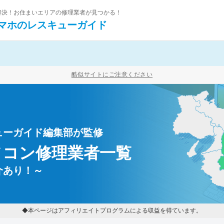
を解決！お住まいエリアの修理業者が見つかる！
マホの
レスキューガイド
酷似サイトにご注意ください
ューガイド編集部が監修
ソコン修理業者一覧
介あり！～
◆本ページはアフィリエイトプログラムによる収益を得ています。