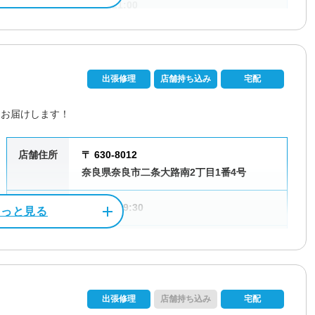
受付時間
9:00～21:00
定休日
なし（年中無休）
資格/免許
パソコン整備士
出張修理
店舗持ち込み
宅配
料金
作業料金3,300円～
をお届けします！
店舗住所
〒 630-8012
奈良県奈良市二条大路南2丁目1番4号
電話相談・お問い合わせ
0120-533-117
営業時間
11:00～19:30
受付時間
10:00～19:00
ル決済
法人対応可
データ保護
定休日
なし（年中無休）
出張修理
店舗持ち込み
宅配
カー対応
パソコン処分
パソコン販売
資格/免許
マイクロソフト認定技術資格者（MCP）