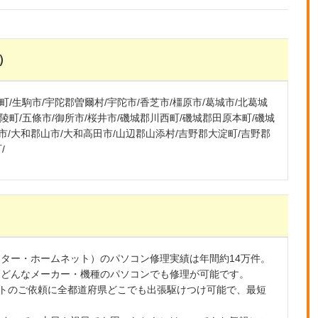
）
/生駒市/宇陀郡曽爾村/宇陀市/香芝市/橿原市/葛城市/北葛城
陵町/五條市/御所市/桜井市/磯城郡川西町/磯城郡田原本町/磯城
良市/大和郡山市/大和高田市/山辺郡山添村/吉野郡大淀町/吉野郡
/
ター・ホームネット）のパソコン修理実績は年間約14万件。
まで、どんなメーカー・機種のパソコンでも修理が可能です。
ートのご依頼に全都道府県どこでも出張駆けつけ可能で、最短