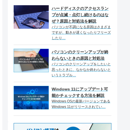
ハードディスクのアクセスラン
プが点滅・点灯し続けるのはな
ぜ？原因と対処法を解説
パソコンが不調になる原因はさまざま
ですが、動きが遅くなったりフリーズ
したり…
パソコンのクリーンアップが終
わらないときの原因と対処法
パソコンのクリーンアップをしたいと
思ったときに、なかなか終わらないと
いうトラブル…
Windows 11にアップデート可
能かチェックする方法を解説
Windows OSの最新バージョンである
Windows 11がリリースされてい…