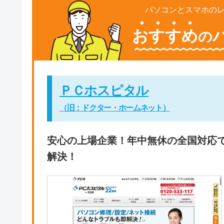
パソコンとスマホの
おすすめ
の
ＰＣホスピタル
（旧：ドクター・ホームネット）
安心の上場企業！年中無休の全国対応
解決！