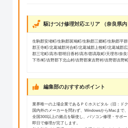
駆けつけ修理対応エリア （奈良県内
生駒郡安堵町/生駒郡斑鳩町/生駒郡三郷町/生駒郡平群町
郡王寺町/北葛城郡河合町/北葛城郡上牧町/北葛城郡広
郡三宅町/高市/郡明日香村/高市/郡高取町/天理市/奈
下市/町/吉野郡下北山村/吉野郡東吉野村/吉野郡吉野町
編集部のおすすめポイント
業界唯一の上場企業であるＰＣホスピタル（旧：ドク
国内外のメーカーを問わず、WindowsからMac
全国300以上の拠点を駆使し、パソコン修理・サポ
即日で修理が完了します。