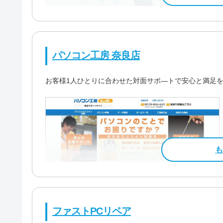
パソコン工房 奈良店
お客様1人ひとりに合わせた対面サポ―トで安心と満足
料金・メニュー
を見る
公式サイトを見る
カード決済
モバイ
特徴
ファストPCリペア
即日対応可
全メー