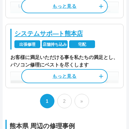
熊本県熊本市南区出仲間8-6-17
です。起動不良からブルースクリーン、パス
カード決済
モバイル決済
法人対応可
「熊本店」は年末年始以外の9:00～18:00で営
0570-066-620
熊本市南区、東バイパス沿い
ワードトラブルまで、幅広い症状に対する解
定休日
火/水曜/祝日
業しています。事前にお電話で予約をしてお
データ保護
即日対応可
全メーカー対応
決策を提供してくれます。重要なデータの取
くとスムーズに修理対応が可能です。
営業時間
8:00～18:00
パソコン処分
パソコン販売
資格/免許
パソコン整備士
り出しにも対応し、ハードディスクの障害度
店舗での支払い方法は現金のほか、クレジッ
システムサポ―ト熊本店
合いによりますが、可能な限りデータの回収
トカードやQRコードもご利用いただけます。
受付時間
8:00～18:00
特徴
料金
診断料金550円～
出張修理
店舗持ち込み
宅配
を行ってくれます。また、メモリの故障から
駆けつけ修理対応エリア
作業料金2,200円～
カード決済
モバイル決済
法人対応可
定休日
なし（年中無休）
マザーボードの故障、液晶の修理、キーボー
サポートスタッフは正社員のみで、修理技術
お客様に満足いただける事を私たちの満足とし、
葦北郡芦北町/葦北郡津奈木町/阿蘇郡西原村/
ドの交換、音声出力のトラブルなども対応範
データ保護
即日対応可
全メーカー対応
パソコン修理にベストを尽くします
に優れているのはもちろん、状況に合わせた
阿蘇郡南阿蘇村/天草郡苓北町/天草市/宇城市/
資格/免許
熊本県公安委員会 第931020002037/
店舗住所
〒 862-096
料金・メニュー
を見る
囲内です。PCレスキューサポートの真価は、
適切なアドバイスやご提案を行います。お見
パソコン処分
パソコン販売
宇土市/上天草市/上益城郡嘉島町/上益城郡甲
パソコン整備士/遺品整理士/MS Off
もっと見る
熊本県熊本市南区出仲間1丁目3-22
トラブルの原因を正確に見極め、最適な修理
公式サイトを見る
積もりを提示して修理内容や料金にご納得い
佐町/上益城郡益城町/上益城郡御船町/上益城
iceSpecialist/他
方法を提案するところにあります。その分析
ただけてから作業を開始いたしますので、疑
郡山都町/菊池郡大津町/菊池郡菊陽町/菊池市/
営業時間
10:00～19:00
駆けつけ修理対応エリア
この業者の特徴
力と確かな技術力で、パソコンを直してもも
問点があれば遠慮せず聞きましょう。パソコ
料金
その場で簡単に直る場合6,000円
1
2
»
熊本市/合志市/下益城郡美里町/玉名郡玉東町/
電話相談・お問い合わせ
らえるので困った際には安心して依頼するこ
全国
定休日
土曜/日曜/祝日
ンに詳しくない方にもわかりやすく簡単な言
出張料金 店舗から3km以内(google
玉名郡長洲町/玉名郡和水町/玉名市/水俣市/八
ファストPCリペアでは店舗へ持ち込む「持込
096-319-1124
とができます。
葉で説明してくれますので、身構えず気軽に
で計測) 3,000円
代郡氷川町/八代市/山鹿市/
修理」のほか、修理スタッフがご希望の場所
料金
出張料金 市内近郊3,300円〜
熊本県
周辺の修理事例
相談して大丈夫です。
この業者の特徴
へ訪問しその場で診断・修理を行う「出張修