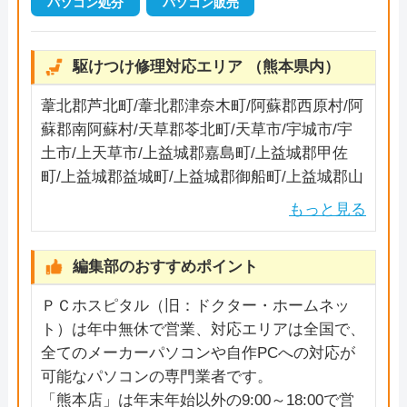
パソコン処分
パソコン販売
駆けつけ修理対応エリア （熊本県内）
葦北郡芦北町/葦北郡津奈木町/阿蘇郡西原村/阿
蘇郡南阿蘇村/天草郡苓北町/天草市/宇城市/宇
土市/上天草市/上益城郡嘉島町/上益城郡甲佐
町/上益城郡益城町/上益城郡御船町/上益城郡山
都町/菊池郡大津町/菊池郡菊陽町/菊池市/熊本
もっと見る
市/合志市/下益城郡美里町/玉名郡玉東町/玉名
郡長洲町/玉名郡和水町/玉名市/水俣市/八代郡
編集部のおすすめポイント
氷川町/八代市/山鹿市/
ＰＣホスピタル（旧：ドクター・ホームネッ
ト）は年中無休で営業、対応エリアは全国で、
全てのメーカーパソコンや自作PCへの対応が
可能なパソコンの専門業者です。
「熊本店」は年末年始以外の9:00～18:00で営