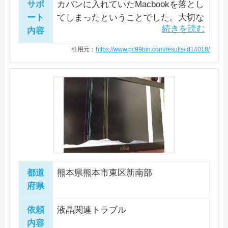
会の資格を取得している正社員で、プライバ
サポ
カバンに入れていたMacbookを落とし
熊本市西区に店舗を構えるパソコンドック24
料金・メニュー
を見る
シーマークならびにISMSの国際規格ISO 2700
ート
てしまったということでした。大切な
駆けつけ修理対応エリア
は全国に84店舗を展開しており、技術で地域
駆けつけ修理対応エリア
公式サイトを見る
内容
データだけでもなんとかしたいという
01の認証を取得しており、情報の管理体制が
に貢献するパソコン修理専門店です。最短即
宇土市 / 益城町 / 嘉島町 / 御船町 / 甲佐町 / 美
ご依頼です。 ビープ音3回で起動しな
適切であることが第三者機関によって証明さ
引用元：
https://www.pc99bin.com/results/id14018/
―
特徴
い状態でした。PRAMリセットでは解
日修理に対応しているので、お急ぎの場合で
里町 / 氷川町 / 八代市 / 宇城市 / 玉名郡玉東町
れていますので、安心してお任せできるでし
決しないため、分解しメモリ周りの調
も安心してまかせられそうです。店舗への持
/ 玉名郡長洲町 / 合志市 / 玉名市 / 八代郡氷川
電話相談・お問い合わせ
ょう。
カード決済
モバイル決済
法人対応可
整を行いましたが復旧には至りません
0570-066-620
料金・メニュー
を見る
込修理のほか、出張修理や宅配修理にも対応
町 / 菊池郡菊陽町 / 西原村 / 熊本市東区 / 熊本
でした。 ホコリが溜まっており、清
データ保護
即日対応可
全メーカー対応
しています。近くに店舗がない場合や、店舗
市南区 / 熊本市北区 / 熊本市西区 /熊本市中央
公式サイトを見る
掃を行ったところ、復旧致しました。
料金・メニュー
を見る
パソコン処分
パソコン販売
へパソコンの持ち込みが難しいデスクトップ
区
再発の恐れがありますので、バックア
詳細は公式HPでご確認ください。
公式サイトを見る
などは宅配修理がおすすめです。送料は発送
引用元：
パソコン工房GOODWILL
ップをお願いします。データが無事だ
電話相談・お問い合わせ
時のみの負担です。パソコン修理の他に、デ
ったことが幸いでした。
駆けつけ修理対応エリア
料金・メニュー
を見る
096-379-2595
ータ復旧は豊富なメニューで取り扱っていま
公式サイトを見る
都道
熊本県熊本市東区新南部
―
電話相談・お問い合わせ
す。対応可能なメディアはパソコン、メモリ
0120-835-124
府県
からサーバーまでありとあらゆるメディアで
詳細は公式HPでご確認ください。
この業者の特徴
依頼
液晶関連トラブル
す。
引用元：
レッツペ―ジ
電話相談・お問い合わせ
内容
詳細は公式HPでご確認ください。