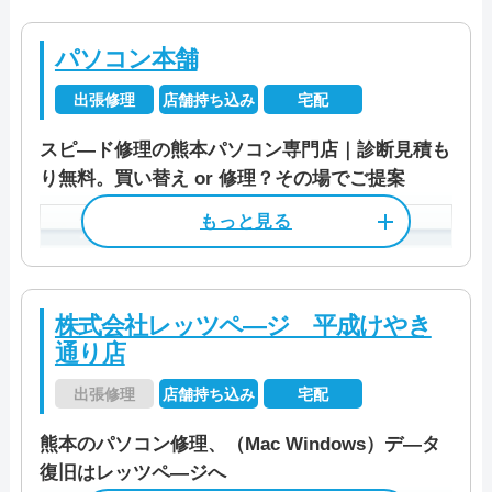
データ保護
即日対応可
全メーカー対応
営業時間
11:00～19:30
資格/免許
パソコン整備士
特徴
パソコン処分
パソコン販売
パソコン本舗
受付時間
10:00～19:00
料金
作業料金3,300円～
出張修理
店舗持ち込み
宅配
カード決済
モバイル決済
法人対応可
駆けつけ修理対応エリア
定休日
なし（年中無休）
データ保護
即日対応可
全メーカー対応
スピ―ド修理の熊本パソコン専門店｜診断見積も
料金・メニュー
を見る
り無料。買い替え or 修理？その場でご提案
葦北郡芦北町/葦北郡津奈木町/阿蘇郡西原村/
パソコン処分
パソコン販売
資格/免許
マイクロソフト認定技術資格者（M
店舗住所
〒 860-0047
公式サイトを見る
阿蘇郡南阿蘇村/天草郡苓北町/天草市/宇城市/
CP）
熊本県熊本市西区春日1丁目7-13
宇土市/上天草市/上益城郡嘉島町/上益城郡甲
もっと見る
M's４ビル
駆けつけ修理対応エリア
料金
基本診断料金 6,600円
佐町/上益城郡益城町/上益城郡御船町/上益城
JR九州「熊本駅」より徒歩7分
電話相談・お問い合わせ
郡山都町/菊池郡大津町/菊池郡菊陽町/菊池市/
熊本市/その他
株式会社レッツペ―ジ 平成けやき
0120-835-124
この業者の特徴
熊本市電A系統「祗園橋駅」より徒
熊本市/合志市/下益城郡美里町/玉名郡玉東町/
通り店
料金・メニュー
を見る
歩3分
玉名郡長洲町/玉名郡和水町/玉名市/水俣市/八
ＰＣホスピタル（旧：ドクター・ホームネッ
この業者の特徴
公式サイトを見る
出張修理
店舗持ち込み
宅配
九州産交バス「春日一丁目バス
代郡氷川町/八代市/山鹿市/
ト）は年中無休で営業、対応エリアは全国
停」より徒歩1分
PCレスキューサポートでは、多種多様なPCの
熊本のパソコン修理、（Mac Windows）デ―タ
で、全てのメーカーパソコンや自作PCへの対
特徴
店舗住所
〒 862-0963
故障に対応しているパソコン修理の専門業者
復旧はレッツペ―ジへ
応が可能なパソコンの専門業者です。
営業時間
10:00～19:00
電話相談・お問い合わせ