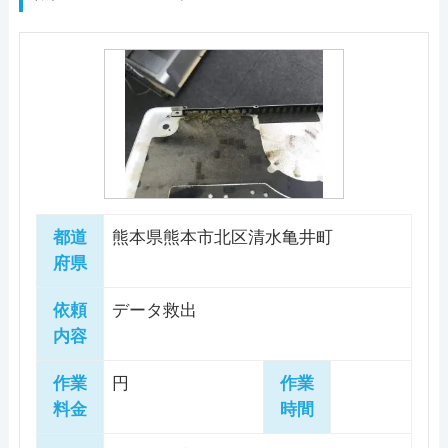
プライバシーマークとISMSの認証を取得して
料金・メニュー
を見る
理」、パソコンを郵送して待つだけで修理が
料金・メニュー
を見る
店舗住所
〒 861-1102
パソコン工房GOODWILLは年中無休で営業、
おり、セキュリティへの配慮も徹底していま
料金・メニュー
を見る
公式サイトを見る
できる「宅配修理」があります。出張修理は
特徴
公式サイトを見る
熊本県合志市須屋706-3
対応エリアは全国で、全てのメーカーパソコ
す。お客様のデータは厳重に保護いたします
公式サイトを見る
全国に対応しており、最短即日で対応可能で
ンや自作PCへの対応が可能です。 熊本市内に
カード決済
モバイル決済
法人対応可
のでご安心ください。
す。 熊本市にある「熊本店」は9:00～18:00で
営業時間
9:00～18:00
ある熊本店の営業時間は11:00～19:30で、当日
電話相談・お問い合わせ
データ保護
即日対応可
全メーカー対応
営業しており、持ち込み修理が可能な店舗で
電話相談・お問い合わせ
の持ち込みでも受付可能です。 パソコン修理
096-288-9946
定休日
日曜不定休
電話相談・お問い合わせ
096-285-6091
す。出張料金がかからないので、お近くの方
料金・メニュー
を見る
パソコン処分
パソコン販売
のほか、中古や新品のパソコン販売と買い取
096-379-2595
は店舗への持ち込み修理を検討してみてはい
公式サイトを見る
りや下取りも行っているので、パソコンの買
料金
―
都道
熊本県熊本市北区清水亀井町
かがでしょうか。事前に電話予約が必要との
詳細は公式HPでご確認ください。
い替えにも対応してもらえるでしょう。 ワン
駆けつけ修理対応エリア
府県
ことですので、まずは電話でトラブル内容や
引用元：
PCレスキュ―サポ―ト
コイン診断では最短15分でパソコンの簡易チ
料金・メニュー
を見る
特徴
愛知県/岐阜県/宮崎県/宮城県/京都府/広島県/
持ち込み希望日時をご相談ください。 Window
電話相談・お問い合わせ
ェックを行い不具合箇所の原因を特定しま
依頼
データ救出
特徴
0120-533-117
公式サイトを見る
三重県/静岡県/石川県/千葉県/大阪府/鳥取県/
sからMacまで、どんなメーカー・機種のパソ
内容
す。 支払い方法は現金以外にも、クレジット
カード決済
モバイル決済
法人対応可
東京都/栃木県/福井県/和歌山県/
カード決済
モバイル決済
法人対応可
コンでも修理可能で、自分で組み立てたりカ
カード、ショッピングローン、デビットカー
データ保護
即日対応可
全メーカー対応
作業
円
作業
スタマイズしたパソコンの修理でも対応可能
データ保護
即日対応可
全メーカー対応
ドやQR決済、電子マネーなどが選べます。
詳細は公式HPでご確認ください。
料金
時間
電話相談・お問い合わせ
パソコン処分
パソコン販売
です。 作業スタッフは全員パソコン整備士協
この業者の特徴
引用元：
ＰＣホスピタル（旧：ドクター・ホームネット）
パソコン処分
パソコン販売
0965-45-9573