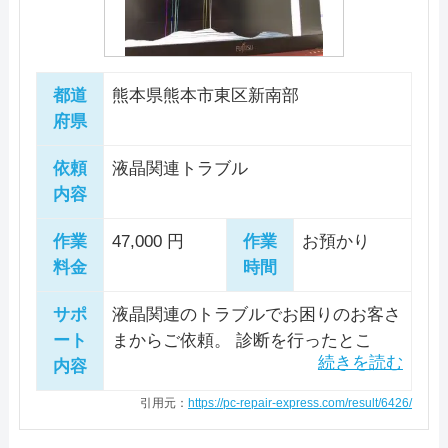
ップをお願いします。データが無事だ
ったことが幸いでした。
都道
熊本県熊本市東区新南部
府県
依頼
液晶関連トラブル
内容
作業
47,000 円
作業
お預かり
料金
時間
サポ
液晶関連のトラブルでお困りのお客さ
ート
まからご依頼。 診断を行ったとこ
内容
ろ、液晶パネルの物理的損傷が確認で
きましたが、外部出力では異常はあり
引用元：
https://pc-repair-express.com/result/6426/
ませんでした。 新品の液晶パネルを
用意して交換を実施。 正常に出力さ