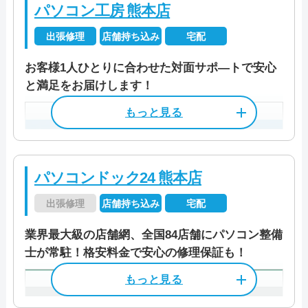
冬季 9:00～18:00
パソコン工房 熊本店
料金
作業料金3,300円～
出張修理
店舗持ち込み
宅配
定休日
―
お客様1人ひとりに合わせた対面サポ―トで安心
資格/免許
パソコン整備士
料金・メニュー
を見る
と満足をお届けします！
公式サイトを見る
店舗住所
〒 862-0959
料金
リカバリ―(初期化)10,000円
熊本県熊本市中央区白山1丁目2-13
JR「新水前寺」駅から徒歩5分
電話相談・お問い合わせ
料金・メニュー
を見る
熊本市電「味噌天神前」駅から徒
パソコンドック24 熊本店
0120-533-117
公式サイトを見る
歩7分
出張修理
店舗持ち込み
宅配
営業時間
9:00～18:00
業界最大級の店舗網、全国84店舗にパソコン整備
電話相談・お問い合わせ
士が常駐！格安料金で安心の修理保証も！
特徴
096-288-9946
受付時間
9:00～21:00
店舗住所
〒 862-0968
熊本県熊本市南区馬渡2-13-7
カード決済
モバイル決済
法人対応可
定休日
年末年始