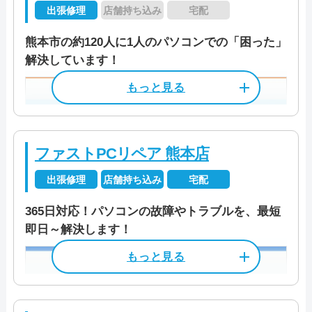
出張修理
店舗持ち込み
宅配
熊本市の約120人に1人のパソコンでの「困った」
解決しています！
店舗住所
〒 862-0959
熊本県熊本市中央区白山1丁目2-13
JR「新水前寺」駅から徒歩5分
熊本市電「味噌天神前」駅から徒
ファストPCリペア 熊本店
歩7分
出張修理
店舗持ち込み
宅配
営業時間
9:00～18:00
365日対応！パソコンの故障やトラブルを、最短
即日～解決します！
受付時間
9:00～21:00
店舗住所
〒 862-0920
熊本市月出7丁目1-8
定休日
年末年始
営業時間
夏季 9:00～19:00
資格/免許
パソコン整備士