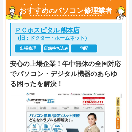
おすすめ
パソコン修理業者
の
ＰＣホスピタル 熊本店
（旧：ドクター・ホームネット）
出張修理
店舗持ち込み
宅配
安心の上場企業！年中無休の全国対応
でパソコン・デジタル機器のあらゆ
る困ったを解決！