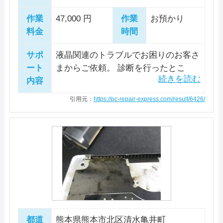
096-285-6091
システムサポートは八代店と熊本店の2店舗で
引用元：
ファストPCリペア
作業
47,000 円
作業
お預かり
料金・メニュー
を見る
営業をしています。 八代エリア限定でパソコ
料金
時間
ン修理・運送サービスを行っています。電話1
公式サイトを見る
詳細は公式HPでご確認ください。
本で、集荷から修理、配送までワンストップ
引用元：
パソコン本舗
サポ
液晶関連のトラブルでお困りのお客さ
で行えるサービスとなっているため、熊本県
ート
まからご依頼。 診断を行ったとこ
八代エリアにお住まいの方は、気軽に依頼を
電話相談・お問い合わせ
内容
ろ、液晶パネルの物理的損傷が確認で
096-319-1124
きましたが、外部出力では異常はあり
できそうです。 ホームページではオンライン
引用元：
https://pc-repair-express.com/result/6426/
ませんでした。 新品の液晶パネルを
でのパソコン購入が可能です。Windowsだけ
用意して交換を実施。 正常に出力さ
ではなくMacに対応しているため、パソコン
詳細は公式HPでご確認ください。
れることを確認して作業完了とさせて
修理業者の候補のひとつとして検討してみて
引用元：
パソコンドック24
いただきました。
はいかがでしょうか。
料金・メニュー
を見る
公式サイトを見る
都道
熊本県熊本市北区清水亀井町