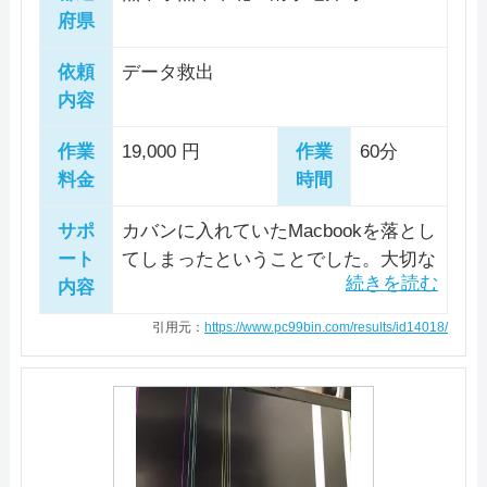
府県
電話相談・お問い合わせ
依頼
データ救出
0965-45-9573
内容
作業
19,000 円
作業
60分
詳細は公式HPでご確認ください。
料金
時間
引用元：
システムサポ―ト
サポ
カバンに入れていたMacbookを落とし
ート
てしまったということでした。大切な
内容
データだけでもなんとかしたいという
ご依頼です。 ビープ音3回で起動しな
引用元：
https://www.pc99bin.com/results/id14018/
い状態でした。PRAMリセットでは解
決しないため、分解しメモリ周りの調
整を行いましたが復旧には至りません
でした。 ホコリが溜まっており、清
掃を行ったところ、復旧致しました。
再発の恐れがありますので、バックア