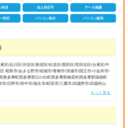
ル決済
法人対応可
データ保護
ー対応
パソコン処分
パソコン販売
）
江東区/品川区/渋谷区/新宿区/杉並区/墨田区/世田谷区/台東区/中
黒区 昭島市/あきる野市/稲城市/青梅市/清瀬市/国立市/小金井市/
西多摩郡奥多摩町西多摩郡日の出町西多摩郡檜原村西多摩郡瑞穂町
和市/日野市/府中市/福生市/町田市/三鷹市/武蔵野市/武蔵村山
もっと見る