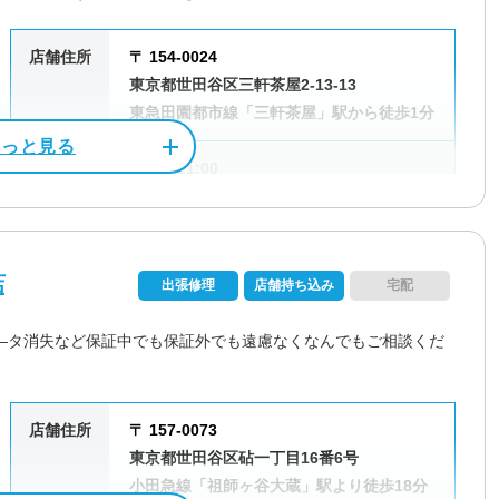
店舗住所
〒 154-0024
東京都世田谷区三軒茶屋2-13-13
東急田園都市線「三軒茶屋」駅から徒歩1分
受付時間
9:00～21:00
定休日
なし（年中無休）
資格/免許
パソコン整備士
店
出張修理
店舗持ち込み
宅配
料金
作業料金3,300円～
―タ消失など保証中でも保証外でも遠慮なくなんでもご相談くだ
店舗住所
〒 157-0073
電話相談・お問い合わせ
東京都世田谷区砧一丁目16番6号
0120-533-117
小田急線「祖師ヶ谷大蔵」駅より徒歩18分