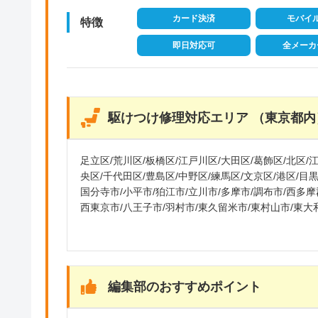
カード決済
モバイ
特徴
即日対応可
全メーカ
駆けつけ修理対応エリア （東京都内
足立区/荒川区/板橋区/江戸川区/大田区/葛飾区/北区/
央区/千代田区/豊島区/中野区/練馬区/文京区/港区/目
国分寺市/小平市/狛江市/立川市/多摩市/調布市/
西東京市/八王子市/羽村市/東久留米市/東村山市/東大
市/
編集部のおすすめポイント