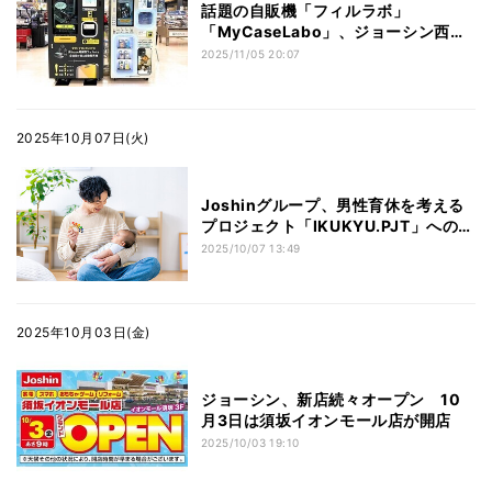
話題の自販機「フィルラボ」
「MyCaseLabo」、ジョーシン西宮
ガーデンズ店に上陸！
2025/11/05 20:07
2025年10月07日(火)
Joshinグループ、男性育休を考える
プロジェクト「IKUKYU.PJT」への賛
同を表明
2025/10/07 13:49
2025年10月03日(金)
ジョーシン、新店続々オープン 10
月3日は須坂イオンモール店が開店
2025/10/03 19:10