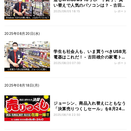
い替えで人気のパソコンは？ - 古田雄
介の家電トレンド通信
2025/09/05 18:15
レポート
2025年08月20日(水)
学生も社会人も、いま買うべきUSB充
電器はこれだ！ - 古田雄介の家電トレ
ンド通信
2025/08/20 07:00
レポート
2025年08月18日(月)
ジョーシン、商品入れ替えにともなう
「決算売りつくしセール」を8月24日
まで実施
2025/08/18 22:50