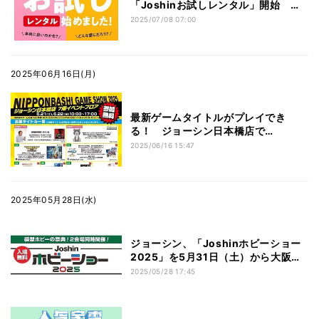
「Joshinお試しレンタル」開始 購
入時はレンタル代が実質無料に
2025/07/08 07:00
2025年06月16日(月)
最新ゲームタイトルがプレイでき
る！ ジョーシン日本橋店で
「NIPPONBASHI GAME SHOW
2025/06/16 15:47
2025」開催
2025年05月28日(水)
ジョーシン、「Joshinホビーショー
2025」を5月31日（土）から大阪・
日本橋エリアで開催
2025/05/28 17:45