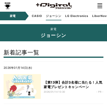
ンツ
家電
CASIO
ジョーシン
LG Electronics
LiberNov
Sponsored
家電
ジョーシン
新着記事一覧
2026年01月14日(水)
【第13弾】合計3名様に当たる！人気
家電プレゼントキャンペーン
2026/01/14 10:30
- PR -