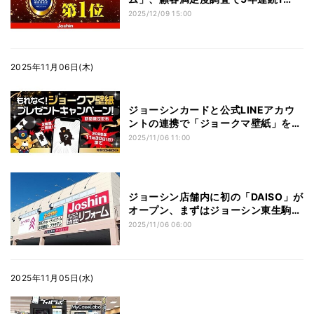
位 顧客目線の対応が評価
2025/12/09 15:00
2025年11月06日(木)
ジョーシンカードと公式LINEアカウ
ントの連携で「ジョークマ壁紙」をプ
レゼント
2025/11/06 11:00
ジョーシン店舗内に初の「DAISO」が
オープン、まずはジョーシン東生駒店
から
2025/11/06 06:00
2025年11月05日(水)