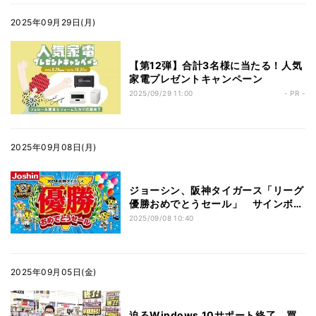
2025年09月29日(月)
【第12弾】合計3名様に当たる！人気
家電プレゼントキャンペーン
2025/09/29 11:00
- PR -
2025年09月08日(月)
ジョーシン、阪神タイガース「リーグ
優勝おめでとうセール」 サインボー
ルなどが当たる！
2025/09/08 10:40
2025年09月05日(金)
迫るWindows 10サポート終了、買