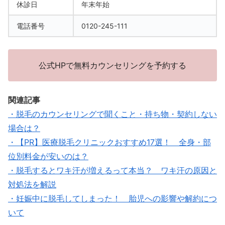
休診日
年末年始
電話番号
0120-245-111
公式HPで無料カウンセリングを予約する
関連記事
・脱毛のカウンセリングで聞くこと・持ち物・契約しない
場合は？
・【PR】医療脱毛クリニックおすすめ17選！ 全身・部
位別料金が安いのは？
・脱毛するとワキ汗が増えるって本当？ ワキ汗の原因と
対処法を解説
・妊娠中に脱毛してしまった！ 胎児への影響や解約につ
いて