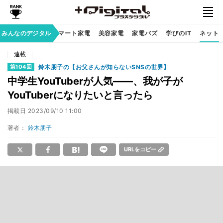
家族のデジタル
みんなのデジタル
スマート家電
美容家電
家電バズ
学びのIT
ネット
連載
鈴木朋子の【お父さんが知らないSNSの世界】
第104回
中学生YouTuberが人気――、我が子が
YouTuberになりたいと言ったら
掲載日
2023/09/10 11:00
著者：
鈴木朋子
URLをコピー