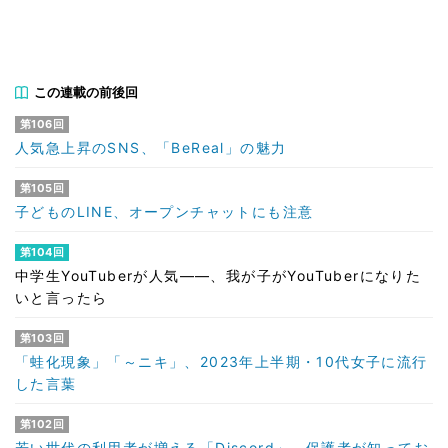
この連載の前後回
第106回
人気急上昇のSNS、「BeReal」の魅力
第105回
子どものLINE、オープンチャットにも注意
第104回
中学生YouTuberが人気――、我が子がYouTuberになりた
いと言ったら
第103回
「蛙化現象」「～ニキ」、2023年上半期・10代女子に流行
した言葉
第102回
若い世代の利用者が増える「Discord」、保護者が知ってお