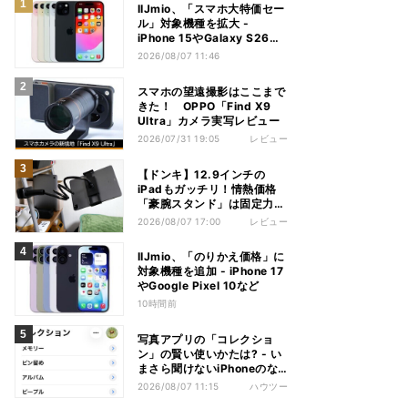
IIJmio、「スマホ大特価セー
ル」対象機種を拡大 -
iPhone 15やGalaxy S26な
ど
2026/08/07 11:46
スマホの望遠撮影はここまで
きた！ OPPO「Find X9
Ultra」カメラ実写レビュー
2026/07/31 19:05
レビュー
【ドンキ】12.9インチの
iPadもガッチリ！情熱価格
「豪腕スタンド」は固定力が
頼もしい
2026/08/07 17:00
レビュー
IIJmio、「のりかえ価格」に
対象機種を追加 - iPhone 17
やGoogle Pixel 10など
10時間前
写真アプリの「コレクショ
ン」の賢い使いかたは? - い
まさら聞けないiPhoneのな
ぜ
2026/08/07 11:15
ハウツー