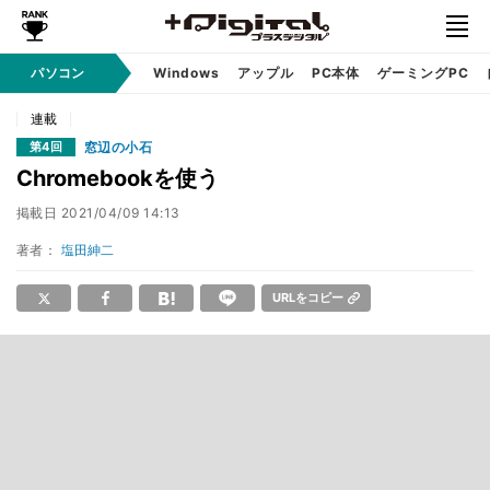
パソコン
Windows
アップル
PC本体
ゲーミングPC
連載
窓辺の小石
第4回
Chromebookを使う
掲載日
2021/04/09 14:13
著者：
塩田紳二
URLをコピー