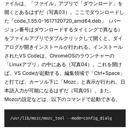
ァイルは、「ファイル」アプリで「ダウンロード」を
開くとあるはずだ（写真03）。ここでダウンロードし
た「code_1.55.0-1617120720_amd64.deb」（バー
ジョン番号はダウンロードするタイミングで異なる）
をファイルアプリでダブルクリックして開くと、ダイ
アログが開きインストールが行われる。インストール
されたVS Codeは、ChromeOSのラウンチャーの
「Linuxアプリ」の中にある（写真04）。これを開け
ば、VS Codeが起動する。編集領域で「Ctrl+Space」
と打てば、カーソル下に「Mozc」と表示が行われ、日
本語入力が可能になるはずだ（写真05）。また、
Mozcの設定などは、以下のコマンドで起動できる。
/usr/lib/mozc/mozc_tool --mode=config_dialg