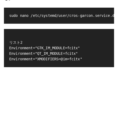
sudo nano /etc/systemd/user/cros-garcon.service.d/
リスト2

Environment="GTK_IM_MODULE=fcitx"

Environment="QT_IM_MODULE=fcitx"
