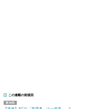
この連載の前後回
第36回
【漫画】PCの「管理者」は一体誰……？