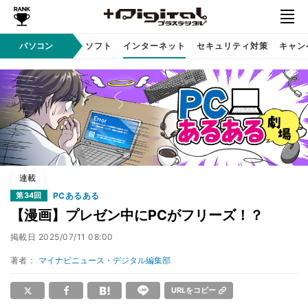
AI PC
パソコン
周辺機器
ソフト
インターネット
セキュリティ対策
キャン
連載
PCあるある
第34回
【漫画】プレゼン中にPCがフリーズ！？
掲載日
2025/07/11 08:00
著者：
マイナビニュース・デジタル編集部
URLをコピー