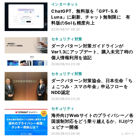
インターネット
ChatGPT、無料版を「GPT-5.6
Luna」に刷新、チャット無制限に 有
料版のSolも精度向上
2026/08/07 06:20
セキュリティ対策
ダークパターン対策ガイドラインが
Ver1.3にアップデート、購入未完了時の
個人情報利用を追記
2026/08/04 20:28
セキュリティ対策
ダークパターン対策協会、日本生命「ち
ょこつみ・スマホ年金」申込フローを
NDD認定
2026/08/04 20:25
セキュリティ
海外向けWebサイトのプライバシー／各
国規制対応をどう乗り越えるか、IIJがウ
ェビナー開催
2026/08/03 08:00
レポート