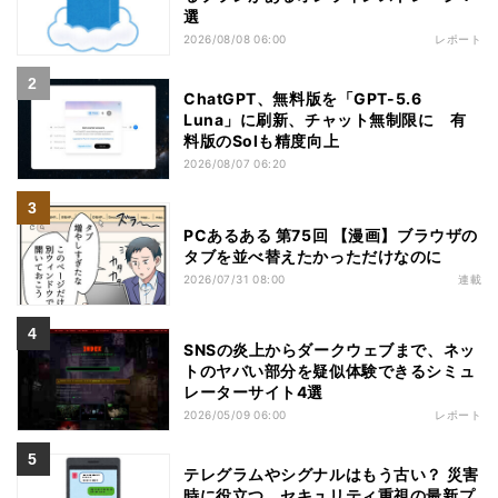
選
2026/08/08 06:00
レポート
ChatGPT、無料版を「GPT-5.6
Luna」に刷新、チャット無制限に 有
料版のSolも精度向上
2026/08/07 06:20
PCあるある 第75回 【漫画】ブラウザの
タブを並べ替えたかっただけなのに
2026/07/31 08:00
連載
SNSの炎上からダークウェブまで、ネッ
トのヤバい部分を疑似体験できるシミュ
レーターサイト4選
2026/05/09 06:00
レポート
テレグラムやシグナルはもう古い？ 災害
時に役立つ、セキュリティ重視の最新プ