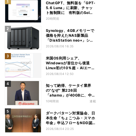
ChatGPT、無料版を「GPT-
5.6 Luna」に刷新、チャッ
ト無制限に 有料版のSolも
精度向上
20時間前
Synology、4GBメモリーで
価格を抑えたNAS新製品
「DiskStation neo+」シリ
ーズ
2026/08/06 16:35
米国OS利用シェア、
Windowsが首位から後退
Linux初の10％超 - AIエージ
ェントが影響か
2026/08/04 12:50
知って納得、ケータイ業界
の"なぜ" 第226回
「ahamo」が40GBに、中容
量帯のキャンペーン競争激化
10時間前
連載
の背景に携帯各社の“迷い”あ
り
ダークパターン対策協会、日
本生命「ちょこつみ・スマホ
年金」申込フローをNDD認
定
2026/08/04 20:25