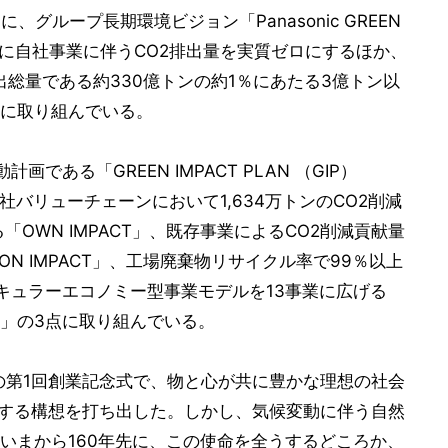
、グループ長期環境ビジョン「Panasonic GREEN
年までに自社事業に伴うCO2排出量を実質ゼロにするほか、
出総量である約330億トンの約1％にあたる3億トン以
に取り組んでいる。
である「GREEN IMPACT PLAN （GIP）
自社バリューチェーンにおいて1,634万トンのCO2削減
「OWN IMPACT」、既存事業によるCO2削減貢献量
TION IMPACT」、工場廃棄物リサイクル率で99％以上
キュラーエコノミー型事業モデルを13事業に広げる
」の3点に取り組んでいる。
年の第1回創業記念式で、物と心が共に豊かな理想の社会
現する構想を打ち出した。しかし、気候変動に伴う自然
いまから160年先に、この使命を全うするどころか、