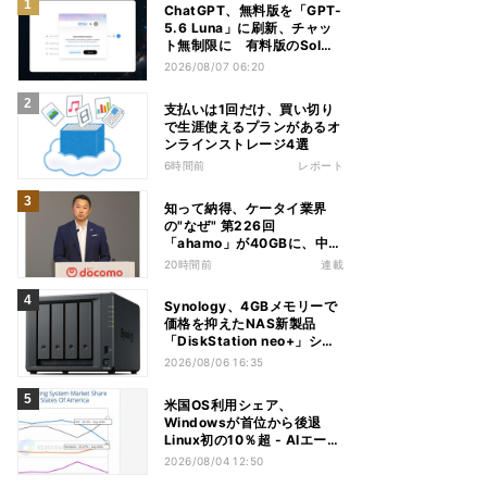
ChatGPT、無料版を「GPT-
5.6 Luna」に刷新、チャッ
ト無制限に 有料版のSolも
精度向上
2026/08/07 06:20
支払いは1回だけ、買い切り
で生涯使えるプランがあるオ
ンラインストレージ4選
6時間前
レポート
知って納得、ケータイ業界
の"なぜ" 第226回
「ahamo」が40GBに、中容
量帯のキャンペーン競争激化
20時間前
連載
の背景に携帯各社の“迷い”あ
り
Synology、4GBメモリーで
価格を抑えたNAS新製品
「DiskStation neo+」シリ
ーズ
2026/08/06 16:35
米国OS利用シェア、
Windowsが首位から後退
Linux初の10％超 - AIエージ
ェントが影響か
2026/08/04 12:50