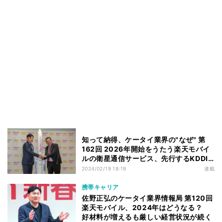
知って納得、ケータイ業界の"なぜ" 第
162回 2026年開始をうたう楽天モバイ
ルの衛星通信サービス、先行するKDDI
に対する優位性は
2024/02/19 18:19
連載
携帯キャリア
佐野正弘のケータイ業界情報局 第120回
楽天モバイル、2024年はどうなる？
好材料が増えるも厳しい経営状況が続く