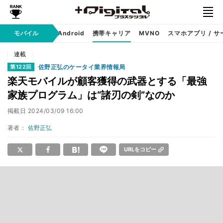
モバイル
iPhone
Android
携帯キャリア
MVNO
スマホアプリ / サ
連載
佐野正弘のケータイ業界情報局
第122回
楽天モバイルが顧客獲得の武器とする「最強
家族プログラム」は“諸刃の剣”なのか
掲載日
2024/03/09 16:00
著者：
佐野正弘
URLをコピー