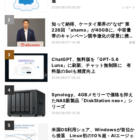
選
2026/08/08 06:00
レポート
知って納得、ケータイ業界の"なぜ" 第
226回 「ahamo」が40GBに、中容量
帯のキャンペーン競争激化の背景に携帯
各社の“迷い”あり
2026/08/07 16:36
連載
ChatGPT、無料版を「GPT-5.6
Luna」に刷新、チャット無制限に 有
料版のSolも精度向上
2026/08/07 06:20
Synology、4GBメモリーで価格を抑え
たNAS新製品「DiskStation neo+」シ
リーズ
2026/08/06 16:35
米国OS利用シェア、Windowsが首位か
ら後退 Linux初の10％超 - AIエージェ