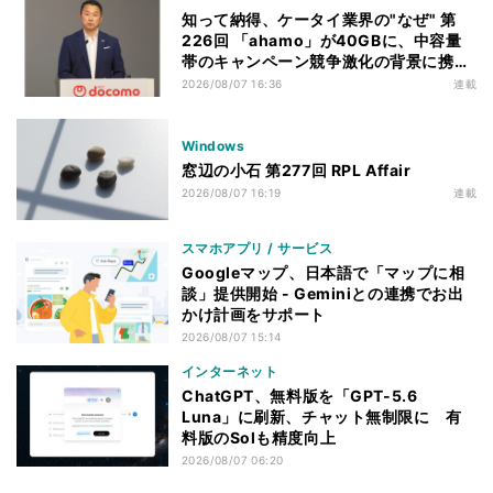
知って納得、ケータイ業界の"なぜ" 第
226回 「ahamo」が40GBに、中容量
帯のキャンペーン競争激化の背景に携帯
各社の“迷い”あり
2026/08/07 16:36
連載
Windows
窓辺の小石 第277回 RPL Affair
2026/08/07 16:19
連載
スマホアプリ / サービス
Googleマップ、日本語で「マップに相
談」提供開始 - Geminiとの連携でお出
かけ計画をサポート
2026/08/07 15:14
インターネット
ChatGPT、無料版を「GPT-5.6
Luna」に刷新、チャット無制限に 有
料版のSolも精度向上
2026/08/07 06:20