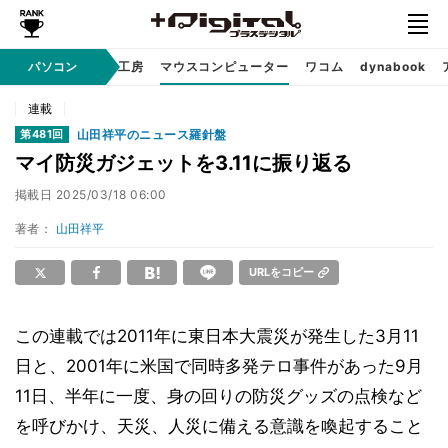
パソコン
パソコン工房
マウスコンピューター
ワコム
dynabook
Sponsored
連載
山田祥平のニュース羅針盤
第481回
マイ防災ガジェットを3.11に振り返る
掲載日
2025/03/18 06:00
著者：
山田祥平
URLをコピー
この連載では2011年に東日本大震災が発生した3月11
日と、2001年に米国で同時多発テロ事件があった9月
11日、半年に一度、身の回りの防災グッズの点検など
を呼びかけ、天災、人災に備える意識を喚起すること