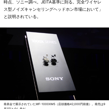
時点、ソニー調べ。JEITA基準に則る。完全ワイヤレ
ス型ノイズキャンセリングヘッドホン市場において」
と説明されている。
発表会で展示されていたWF-1000XM5（店頭価格42,000円前後）。発売は9
月1日と少し先だ