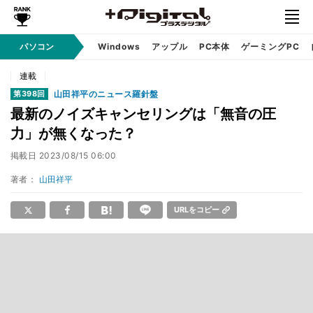
パソコン
Windows
アップル
PC本体
ゲーミングPC
連載
山田祥平のニュース羅針盤
第398回
最新のノイズキャンセリングは「無音の圧
力」が無くなった？
掲載日
2023/08/15 06:00
著者：
山田祥平
URLをコピー