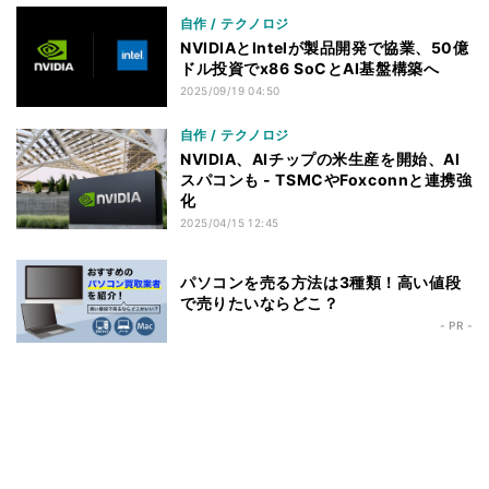
自作 / テクノロジ
NVIDIAとIntelが製品開発で協業、50億
ドル投資でx86 SoCとAI基盤構築へ
2025/09/19 04:50
自作 / テクノロジ
NVIDIA、AIチップの米生産を開始、AI
スパコンも - TSMCやFoxconnと連携強
化
2025/04/15 12:45
パソコンを売る方法は3種類！高い値段
で売りたいならどこ？
- PR -