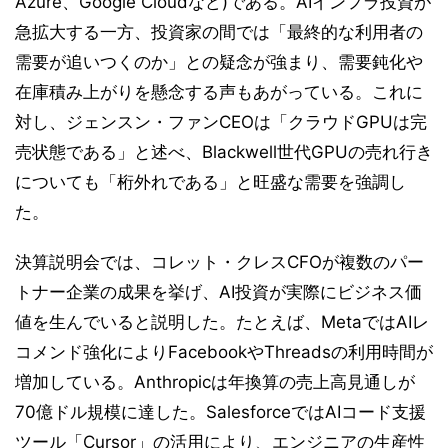
Azure、Google Cloudなど)である。AIインフラ投資が
急拡大する一方、投資家の間では「最終的な利用者の
需要が追いつくのか」との疑念が強まり、需要鈍化や
在庫積み上がりを懸念する声もあがっている。これに
対し、ジェンスン・ファンCEOは「クラウドGPUは完
売状態である」と述べ、Blackwell世代GPUの売れ行き
についても「桁外れである」と旺盛な需要を強調し
た。
決算説明会では、コレット・クレスCFOが複数のパー
トナー企業の成果を挙げ、AI投資が実際にビジネス価
値を生んでいると説明した。たとえば、MetaではAIレ
コメンド強化によりFacebookやThreadsの利用時間が
増加している。Anthropicは年換算の売上高見通しが
70億ドル規模に達した。SalesforceではAIコード支援
ツール「Cursor」の活用により、エンジニアの生産性