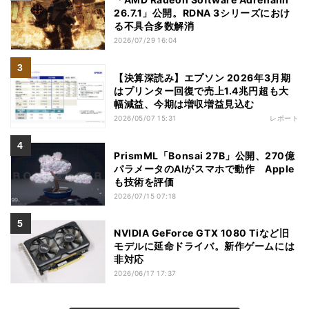
26.7.1」公開。RDNA 3シリーズにおけ
る不具合多数解消
2026/07/29 16:04
【決算深読み】エプソン 2026年3月期
はプリンター回復で売上1.4兆円超も大
幅減益、今期は増収増益見込む
2026/05/07 15:31
レポート
PrismML「Bonsai 27B」公開、270億
パラメータのAIがスマホで動作 Apple
も技術を評価
2026/07/15 07:18
NVIDIA GeForce GTX 1080 Tiなど旧
モデルに延命ドライバ。新作ゲームには
非対応
2026/06/17 17:37