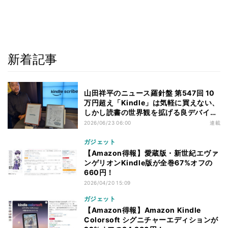
新着記事
山田祥平のニュース羅針盤 第547回 10
万円超え「Kindle」は気軽に買えない、
しかし読書の世界観を拡げる良デバイス
だ
2026/06/23 06:00
連載
ガジェット
【Amazon得報】愛蔵版・新世紀エヴァ
ンゲリオンKindle版が全巻67%オフの
660円！
2026/04/20 15:09
ガジェット
【Amazon得報】Amazon Kindle
Colorsoft シグニチャーエディションが