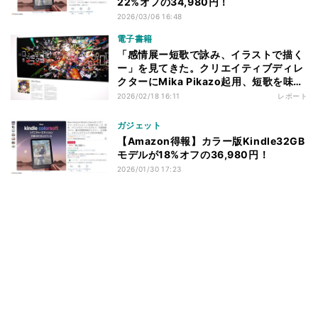
22%オフの34,980円！
2026/03/06 16:48
電子書籍
「感情展ー短歌で詠み、イラストで描く
ー」を見てきた。クリエイティブディレ
クターにMika Pikazo起用、短歌を味わ
うイラスト展示
2026/02/18 16:11
レポート
ガジェット
【Amazon得報】カラー版Kindle32GB
モデルが18%オフの36,980円！
2026/01/30 17:23