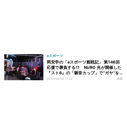
eスポーツ
岡安学の「eスポーツ観戦記」 第146回
応援で勝負する!? NURO 光が開催した
『スト6』の「騒音カップ」で“ガヤ”を
聞いてきた
2024/03/26 11:23
連載