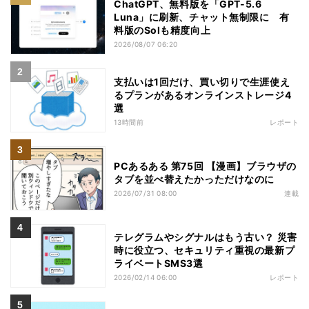
ChatGPT、無料版を「GPT-5.6
Luna」に刷新、チャット無制限に 有
料版のSolも精度向上
2026/08/07 06:20
支払いは1回だけ、買い切りで生涯使え
るプランがあるオンラインストレージ4
選
13時間前
レポート
PCあるある 第75回 【漫画】ブラウザの
タブを並べ替えたかっただけなのに
2026/07/31 08:00
連載
テレグラムやシグナルはもう古い？ 災害
時に役立つ、セキュリティ重視の最新プ
ライベートSMS3選
2026/02/14 06:00
レポート