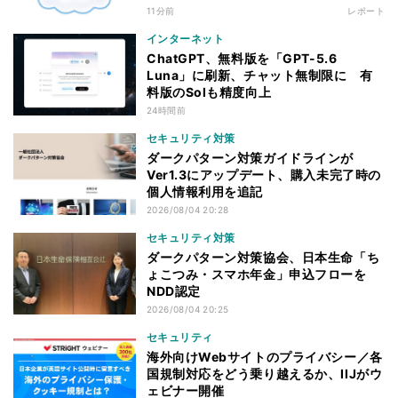
11分前
レポート
インターネット
ChatGPT、無料版を「GPT-5.6
Luna」に刷新、チャット無制限に 有
料版のSolも精度向上
24時間前
セキュリティ対策
ダークパターン対策ガイドラインが
Ver1.3にアップデート、購入未完了時の
個人情報利用を追記
2026/08/04 20:28
セキュリティ対策
ダークパターン対策協会、日本生命「ち
ょこつみ・スマホ年金」申込フローを
NDD認定
2026/08/04 20:25
セキュリティ
海外向けWebサイトのプライバシー／各
国規制対応をどう乗り越えるか、IIJがウ
ェビナー開催