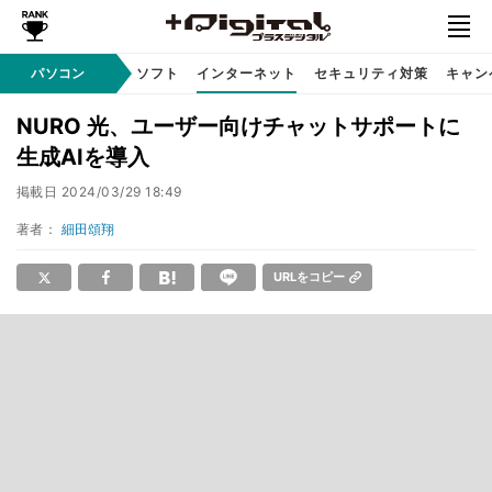
AI PC
パソコン
周辺機器
ソフト
インターネット
セキュリティ対策
キャン
NURO 光、ユーザー向けチャットサポートに
生成AIを導入
掲載日
2024/03/29 18:49
著者：
細田頌翔
URLをコピー