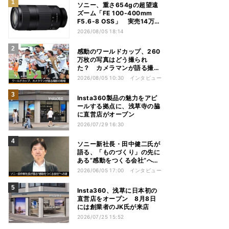
ソニー、重さ654gの超望遠
ズーム「FE 100-400mm
F5.6-8 OSS」 実売14万円
前後
2026/08/05 18:14
感動のワールドカップ、260
万枚の写真はどう撮られ
た？ カメラマンが語る撮影
の現場
2026/08/05 10:30
インタビュー
Insta360製品の魅力をアピ
ールする拠点に、浅草寺の脇
に直営店がオープン
2026/07/29 16:30
ソニー新社長・田中健二氏が
語る、「ものづくり」の先に
ある“感動をつくる会社”への
道
2026/06/05 17:00
インタビュー
Insta360、浅草に日本初の
直営店をオープン 8月8日
には創業者のJK氏が来店
2026/07/25 15:52