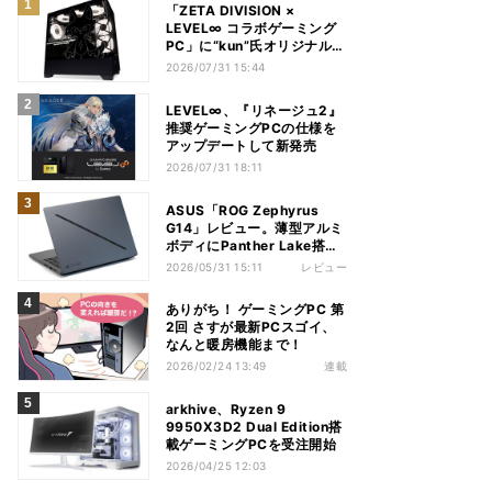
「ZETA DIVISION ×
LEVEL∞ コラボゲーミング
PC」に“kun”氏オリジナルデ
ザインを100台限定で発売
2026/07/31 15:44
LEVEL∞、『リネージュ2』
推奨ゲーミングPCの仕様を
アップデートして新発売
2026/07/31 18:11
ASUS「ROG Zephyrus
G14」レビュー。薄型アルミ
ボディにPanther Lake搭載
の有機ELノートPC
2026/05/31 15:11
レビュー
ありがち！ ゲーミングPC 第
2回 さすが最新PCスゴイ、
なんと暖房機能まで！
2026/02/24 13:49
連載
arkhive、Ryzen 9
9950X3D2 Dual Edition搭
載ゲーミングPCを受注開始
2026/04/25 12:03